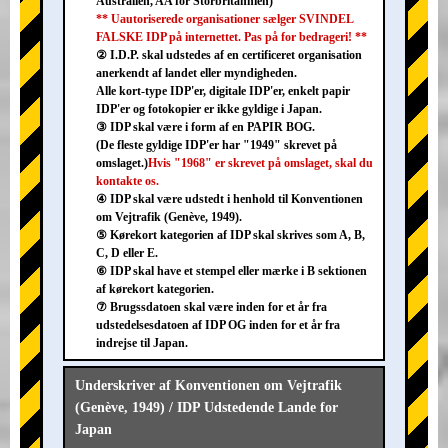
Australien, AA for Storbritannien)
** Uautoriserede organisationer sælger SVINDEL
FALSKE IDP på internettet. Pas på for bedrageri! **
② I.D.P. skal udstedes af en certificeret organisation
anerkendt af landet eller myndigheden.
Alle kort-type IDP'er, digitale IDP'er, enkelt papir
IDP'er og fotokopier er ikke gyldige i Japan.
③ IDP skal være i form af en PAPIR BOG.
(De fleste gyldige IDP'er har "1949" skrevet på
omslaget.)
Hvis "1968" er skrevet på omslaget, skal du
kontakte os.
④ IDP skal være udstedt i henhold til Konventionen
om Vejtrafik (Genève, 1949).
⑤ Kørekort kategorien af IDP skal skrives som A, B,
C, D eller E.
⑥ IDP skal have et stempel eller mærke i B sektionen
af kørekort kategorien.
⑦ Brugssdatoen skal være inden for et år fra
udstedelsesdatoen af IDP OG inden for et år fra
indrejse til Japan.
Underskriver af Konventionen om Vejtrafik
(Genève, 1949) / IDP Udstedende Lande for
Japan