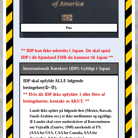
Pas
** IDP kan ikke udstedes i Japan. Du skal opnå
IDP i dit hjemland FØR du kommer til Japan **
Internationalt Kørekort (IDP) Gyldigt i Japan
IDP skal opfylde ALLE følgende
betingelser(①~⑦).
** Hvis dit IDP ikke opfylder 1 eller flere af
betingelserne, kontakt os AKUT. **
Lande ikke opført på følgende liste (Mexico, Kuwait,
Saudi-Arabien osv.) er ikke medlemmer og ugyldige.
① Landet skal være underskriver af Konventionen
om Vejtrafik (Genève, 1949) anerkendt af FN.
(AAA for USA, CAA for Canada, AAA for