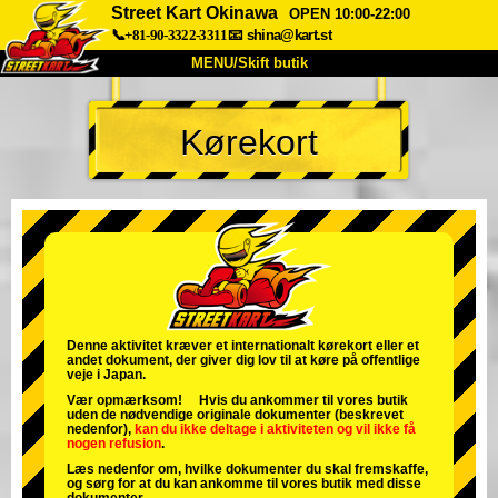
Street Kart Okinawa
OPEN 10:00-22:00
📞+81-90-3322-3311
📧
shina@kart.st
MENU/Skift butik
TOP
Kørekort
Om
Specifikationer
Pris
Adgang
Stemme
FAQ
Virksomhed
Booking
Skift butik
Tokyo Shinagawa
Tokyo Akihabara#1
Tokyo Akihabara#2
Tokyo Shibuya
Denne aktivitet kræver et internationalt kørekort eller et
andet dokument, der giver dig lov til at køre på offentlige
Tokyo Shibuya Annex
Tokyo Bay
veje i Japan.
Vær opmærksom! Hvis du ankommer til vores butik
Tokyo Asakusa
Osaka
uden de nødvendige originale dokumenter (beskrevet
nedenfor),
kan du ikke deltage i aktiviteten
og
vil ikke få
nogen refusion
.
Okinawa
Læs nedenfor om, hvilke dokumenter du skal fremskaffe,
og sørg for at du kan ankomme til vores butik med disse