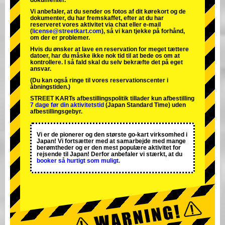
dokumenter.
Vi anbefaler, at du sender os fotos af dit kørekort og de
dokumenter, du har fremskaffet, efter at du har
reserveret vores aktivitet via chat eller e-mail
(
license@streetkart.com
), så vi kan tjekke på forhånd,
om der er problemer.
Hvis du ønsker at lave en reservation for meget tættere
datoer, har du måske ikke nok tid til at bede os om at
kontrollere. I så fald skal du selv bekræfte det på eget
ansvar.
(Du kan også ringe til vores reservationscenter i
åbningstiden.)
STREET KARTs afbestillingspolitik tillader kun afbestilling
7 dage før din aktivitetstid
(Japan Standard Time) uden
afbestillingsgebyr.
Vi er de
pionerer
og
den største go-kart virksomhed
i
Japan! Vi fortsætter med at samarbejde med
mange
berømtheder
og er den
mest populære aktivitet
for
rejsende til Japan! Derfor anbefaler vi stærkt, at du
booker så hurtigt som muligt.