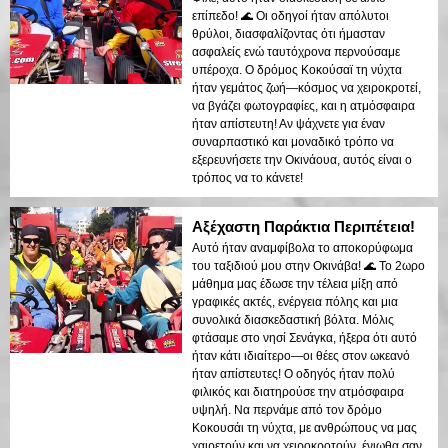
επίπεδο! 🌊 Οι οδηγοί ήταν απόλυτοι
θρύλοι, διασφαλίζοντας ότι ήμασταν
ασφαλείς ενώ ταυτόχρονα περνούσαμε
υπέροχα. Ο δρόμος Κοκούσαϊ τη νύχτα
ήταν γεμάτος ζωή—κόσμος να χειροκροτεί,
να βγάζει φωτογραφίες, και η ατμόσφαιρα
ήταν απίστευτη! Αν ψάχνετε για έναν
συναρπαστικό και μοναδικό τρόπο να
εξερευνήσετε την Οκινάουα, αυτός είναι ο
τρόπος να το κάνετε!
Αξέχαστη Παράκτια Περιπέτεια!
Αυτό ήταν αναμφίβολα το αποκορύφωμα
του ταξιδιού μου στην Οκινάβα! 🌊 Το 2ωρο
μάθημα μας έδωσε την τέλεια μίξη από
γραφικές ακτές, ενέργεια πόλης και μια
συνολικά διασκεδαστική βόλτα. Μόλις
φτάσαμε στο νησί Σενάγκα, ήξερα ότι αυτό
ήταν κάτι ιδιαίτερο—οι θέες στον ωκεανό
ήταν απίστευτες! Ο οδηγός ήταν πολύ
φιλικός και διατηρούσε την ατμόσφαιρα
υψηλή. Να περνάμε από τον δρόμο
Κοκουσάι τη νύχτα, με ανθρώπους να μας
χαιρετούν και να χειροκροτούν, ένιωθα σαν