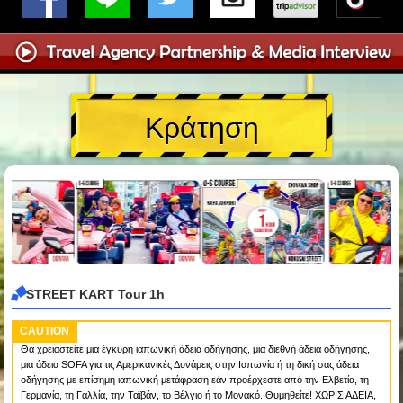
Κράτηση
STREET KART Tour 1h
CAUTION
Θα χρειαστείτε μια έγκυρη ιαπωνική άδεια οδήγησης, μια διεθνή άδεια οδήγησης,
μια άδεια SOFA για τις Αμερικανικές Δυνάμεις στην Ιαπωνία ή τη δική σας άδεια
οδήγησης με επίσημη ιαπωνική μετάφραση εάν προέρχεστε από την Ελβετία, τη
Γερμανία, τη Γαλλία, την Ταϊβάν, το Βέλγιο ή το Μονακό. Θυμηθείτε! ΧΩΡΙΣ ΑΔΕΙΑ,