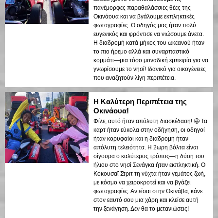
πανέμορφες παραθαλάσσιες θέες της
Οκινάουα και να βγάλουμε εκπληκτικές
φωτογραφίες. Ο οδηγός μας ήταν πολύ
ευγενικός και φρόντισε να νιώσουμε άνετα.
Η διαδρομή κατά μήκος του ωκεανού ήταν
το πιο ήρεμο αλλά και συναρπαστικό
κομμάτι—μια τόσο μοναδική εμπειρία για να
γνωρίσουμε το νησί! Ιδανικό για οικογένειες
που αναζητούν λίγη περιπέτεια.
Η Καλύτερη Περιπέτεια της
Οκινάουα!
Φίλε, αυτό ήταν απόλυτη διασκέδαση! 🤩 Τα
καρτ ήταν εύκολα στην οδήγηση, οι οδηγοί
ήταν κορυφαίοι και η διαδρομή ήταν
απόλυτη τελειότητα. Η 2ωρη βόλτα είναι
σίγουρα ο καλύτερος τρόπος—η δύση του
ήλιου στο νησί Σενάγκα ήταν εκπληκτική. Ο
Κόκουσαϊ Στριτ τη νύχτα ήταν γεμάτος ζωή,
με κόσμο να χειροκροτεί και να βγάζει
φωτογραφίες. Αν είσαι στην Οκινάβα, κάνε
στον εαυτό σου μια χάρη και κλείσε αυτή
την ξενάγηση. Δεν θα το μετανιώσεις!