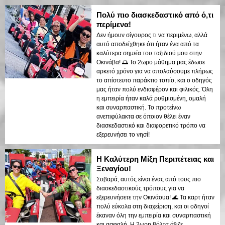
Πολύ πιο διασκεδαστικό από ό,τι
περίμενα!
Δεν ήμουν σίγουρος τι να περιμένω, αλλά
αυτό αποδείχθηκε ότι ήταν ένα από τα
καλύτερα σημεία του ταξιδιού μου στην
Οκινάβα! 🌅 Το 2ωρο μάθημα μας έδωσε
αρκετό χρόνο για να απολαύσουμε πλήρως
το απίστευτο παράκτιο τοπίο, και ο οδηγός
μας ήταν πολύ ενδιαφέρον και φιλικός. Όλη
η εμπειρία ήταν καλά ρυθμισμένη, ομαλή
και συναρπαστική. Το προτείνω
ανεπιφύλακτα σε όποιον θέλει έναν
διασκεδαστικό και διαφορετικό τρόπο να
εξερευνήσει το νησί!
Η Καλύτερη Μίξη Περιπέτειας και
Ξεναγίου!
Σοβαρά, αυτός είναι ένας από τους πιο
διασκεδαστικούς τρόπους για να
εξερευνήσετε την Οκινάουα! 🌊 Τα καρτ ήταν
πολύ εύκολα στη διαχείριση, και οι οδηγοί
έκαναν όλη την εμπειρία και συναρπαστική
και ασφαλή. Η 2ωρη βόλτα άξιζε