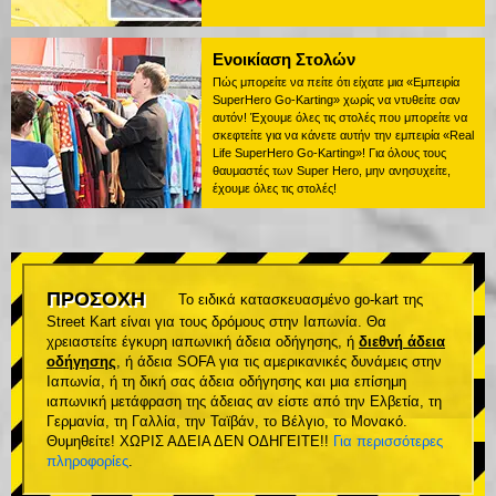
Ενοικίαση Στολών
Πώς μπορείτε να πείτε ότι είχατε μια «Εμπειρία
SuperHero Go-Karting» χωρίς να ντυθείτε σαν
αυτόν! Έχουμε όλες τις στολές που μπορείτε να
σκεφτείτε για να κάνετε αυτήν την εμπειρία «Real
Life SuperHero Go-Karting»! Για όλους τους
θαυμαστές των Super Hero, μην ανησυχείτε,
έχουμε όλες τις στολές!
ΠΡΟΣΟΧΗ
Το ειδικά κατασκευασμένο go-kart της
Street Kart είναι για τους δρόμους στην Ιαπωνία. Θα
χρειαστείτε έγκυρη ιαπωνική άδεια οδήγησης, ή
διεθνή άδεια
οδήγησης
, ή άδεια SOFA για τις αμερικανικές δυνάμεις στην
Ιαπωνία, ή τη δική σας άδεια οδήγησης και μια επίσημη
ιαπωνική μετάφραση της άδειας αν είστε από την Ελβετία, τη
Γερμανία, τη Γαλλία, την Ταϊβάν, το Βέλγιο, το Μονακό.
Θυμηθείτε! ΧΩΡΙΣ ΑΔΕΙΑ ΔΕΝ ΟΔΗΓΕΙΤΕ!!
Για περισσότερες
πληροφορίες
.