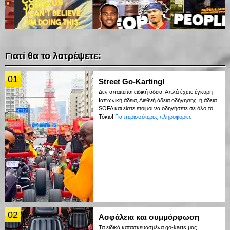
Γιατί θα το λατρέψετε:
01
Street Go-Karting!
Δεν απαιτείται ειδική άδεια! Απλά έχετε έγκυρη
Ιαπωνική άδεια, Διεθνή άδεια οδήγησης, ή άδεια
SOFA και είστε έτοιμοι να οδηγήσετε σε όλο το
Τόκιο!
Για περισσότερες πληροφορίες
02
Ασφάλεια και συμμόρφωση
Τα ειδικά κατασκευασμένα go-karts μας