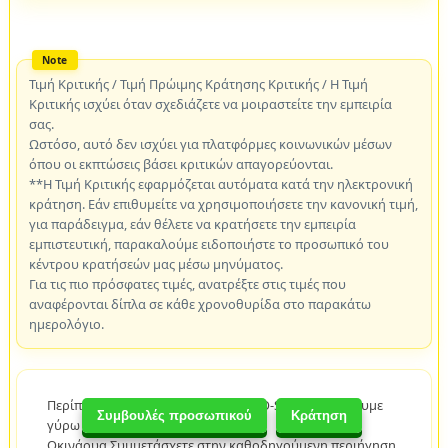
Τιμή Κριτικής / Τιμή Πρώιμης Κράτησης Κριτικής / Η Τιμή
Κριτικής ισχύει όταν σχεδιάζετε να μοιραστείτε την εμπειρία
σας.
Ωστόσο, αυτό δεν ισχύει για πλατφόρμες κοινωνικών μέσων
όπου οι εκπτώσεις βάσει κριτικών απαγορεύονται.
**Η Τιμή Κριτικής εφαρμόζεται αυτόματα κατά την ηλεκτρονική
κράτηση. Εάν επιθυμείτε να χρησιμοποιήσετε την κανονική τιμή,
για παράδειγμα, εάν θέλετε να κρατήσετε την εμπειρία
εμπιστευτική, παρακαλούμε ειδοποιήστε το προσωπικό του
κέντρου κρατήσεών μας μέσω μηνύματος.
Για τις πιο πρόσφατες τιμές, ανατρέξτε στις τιμές που
αναφέρονται δίπλα σε κάθε χρονοθυρίδα στο παρακάτω
ημερολόγιο.
Περίπου 1 ώρα. Σε αυτό το μάθημα O-S, θα οδηγήσουμε
Συμβουλές προσωπικού
Κράτηση
γύρω από το κέντρο του νησιού της
Οκινάουα.Συμμετάσχετε στην καθοδηγούμενη περιήγηση