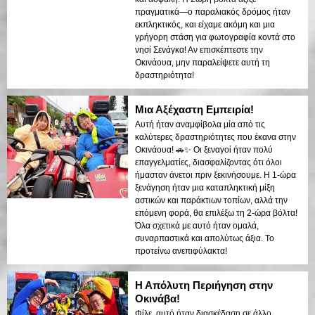
πραγματικά—ο παραλιακός δρόμος ήταν
εκπληκτικός, και είχαμε ακόμη και μια
γρήγορη στάση για φωτογραφία κοντά στο
νησί Σενάγκα! Αν επισκέπτεστε την
Οκινάουα, μην παραλείψετε αυτή τη
δραστηριότητα!
Μια Αξέχαστη Εμπειρία!
Αυτή ήταν αναμφίβολα μία από τις
καλύτερες δραστηριότητες που έκανα στην
Οκινάουα! 🚗✨ Οι ξεναγοί ήταν πολύ
επαγγελματίες, διασφαλίζοντας ότι όλοι
ήμασταν άνετοι πριν ξεκινήσουμε. Η 1-ώρα
ξενάγηση ήταν μια καταπληκτική μίξη
αστικών και παράκτιων τοπίων, αλλά την
επόμενη φορά, θα επιλέξω τη 2-ώρα βόλτα!
Όλα σχετικά με αυτό ήταν ομαλά,
συναρπαστικά και απολύτως άξια. Το
προτείνω ανεπιφύλακτα!
Η Απόλυτη Περιήγηση στην
Οκινάβα!
Φίλε, αυτό ήταν διασκέδαση σε άλλο