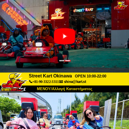
Street Kart Okinawa
OPEN 10:00-22:00
📞+81-90-3322-3311
📧
shina@kart.st
ΜΕΝΟΥ/Αλλαγή Καταστήματος
ΚΥΡΙΩΣ
Σχετικά
Προδιαγραφές
Τιμές
Πρόσβαση
Αναφορές
Συχνές Ερωτήσεις