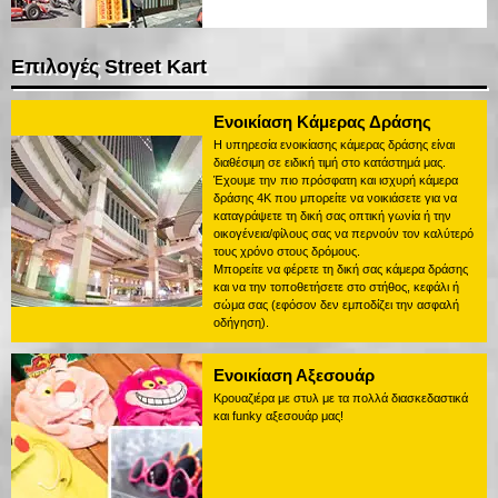
Επιλογές Street Kart
Ενοικίαση Κάμερας Δράσης
Η υπηρεσία ενοικίασης κάμερας δράσης είναι
διαθέσιμη σε ειδική τιμή στο κατάστημά μας.
Έχουμε την πιο πρόσφατη και ισχυρή κάμερα
δράσης 4K που μπορείτε να νοικιάσετε για να
καταγράψετε τη δική σας οπτική γωνία ή την
οικογένεια/φίλους σας να περνούν τον καλύτερό
τους χρόνο στους δρόμους.
Μπορείτε να φέρετε τη δική σας κάμερα δράσης
και να την τοποθετήσετε στο στήθος, κεφάλι ή
σώμα σας (εφόσον δεν εμποδίζει την ασφαλή
οδήγηση).
Ενοικίαση Αξεσουάρ
Κρουαζιέρα με στυλ με τα πολλά διασκεδαστικά
και funky αξεσουάρ μας!