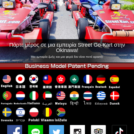
Εταιρεία
Κράτηση
Αλλαγή Καταστήματος
Τόκιο Σινάγαουα #1
Τόκιο Ακίχαμπαρα #1
Τόκιο Ακίχαμπαρα #2
Τόκιο Σιμπούγια
Τόκιο Σιμπούγια Annex
Τόκιο Κόλπος
Πάρτε μέρος σε μια εμπειρία Street Go-Kart στην
Okinawa!
Τόκιο Ασακούσα
Οσάκα
Μια εμπειρία ζωής και μια φορά δεν είναι ποτέ αρκετή!
Οκινάουα