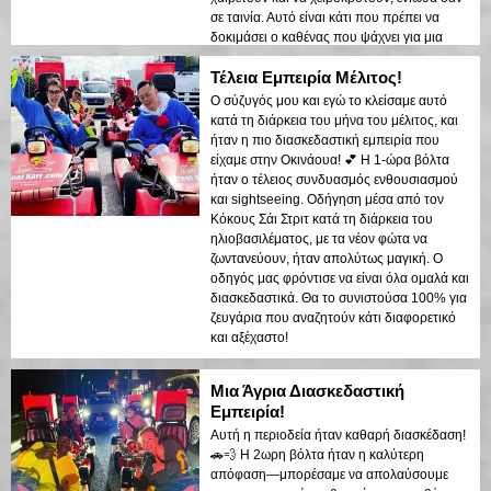
σε ταινία. Αυτό είναι κάτι που πρέπει να
δοκιμάσει ο καθένας που ψάχνει για μια
μοναδική εμπειρία!
Τέλεια Εμπειρία Μέλιτος!
Ο σύζυγός μου και εγώ το κλείσαμε αυτό
κατά τη διάρκεια του μήνα του μέλιτος, και
ήταν η πιο διασκεδαστική εμπειρία που
είχαμε στην Οκινάουα! 💕 Η 1-ώρα βόλτα
ήταν ο τέλειος συνδυασμός ενθουσιασμού
και sightseeing. Οδήγηση μέσα από τον
Κόκους Σάι Στριτ κατά τη διάρκεια του
ηλιοβασιλέματος, με τα νέον φώτα να
ζωντανεύουν, ήταν απολύτως μαγική. Ο
οδηγός μας φρόντισε να είναι όλα ομαλά και
διασκεδαστικά. Θα το συνιστούσα 100% για
ζευγάρια που αναζητούν κάτι διαφορετικό
και αξέχαστο!
Μια Άγρια Διασκεδαστική
Εμπειρία!
Αυτή η περιοδεία ήταν καθαρή διασκέδαση!
🚗💨 Η 2ωρη βόλτα ήταν η καλύτερη
απόφαση—μπορέσαμε να απολαύσουμε