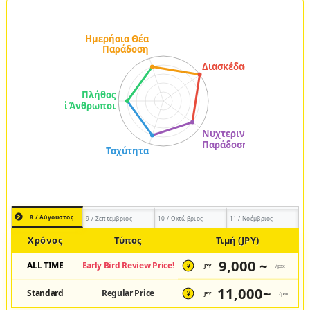
8 / Αύγουστος
9 / Σεπτέμβριος
10 / Οκτώβριος
11 / Νοέμβριος
Χρόνος
Τύπος
Τιμή (JPY)
9,000 ~
ALL TIME
Early Bird Review Price!
JPY
/pax
¥
11,000~
Standard
Regular Price
JPY
/pax
¥