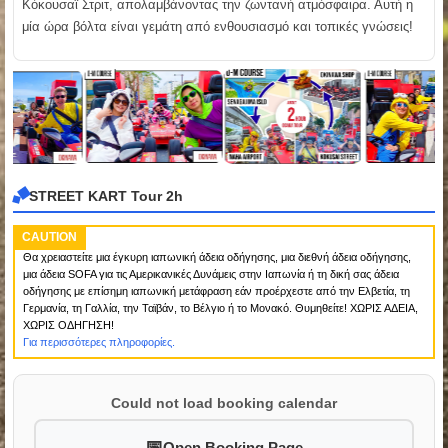
Κόκουσαϊ Στριτ, απολαμβάνοντας την ζωντανή ατμόσφαιρα. Αυτή η
μία ώρα βόλτα είναι γεμάτη από ενθουσιασμό και τοπικές γνώσεις!
STREET KART Tour 2h
CAUTION
Θα χρειαστείτε μια έγκυρη ιαπωνική άδεια οδήγησης, μια διεθνή άδεια οδήγησης,
μια άδεια SOFA για τις Αμερικανικές Δυνάμεις στην Ιαπωνία ή τη δική σας άδεια
οδήγησης με επίσημη ιαπωνική μετάφραση εάν προέρχεστε από την Ελβετία, τη
Γερμανία, τη Γαλλία, την Ταϊβάν, το Βέλγιο ή το Μονακό. Θυμηθείτε! ΧΩΡΙΣ ΑΔΕΙΑ,
ΧΩΡΙΣ ΟΔΗΓΗΣΗ!
Για περισσότερες πληροφορίες.
Could not load booking calendar
Open Booking Page