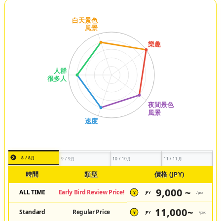
8 / 8月
9 / 9月
10 / 10月
11 / 11月
時間
類型
價格 (JPY)
9,000 ~
ALL TIME
Early Bird Review Price!
JPY
/pax
¥
11,000~
Standard
Regular Price
JPY
/pax
¥