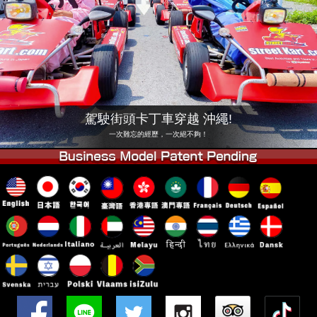
公司
預訂
更換店鋪
東京 品川 #1
東京 秋葉原 #1
東京 秋葉原 #2
東京 澀谷
東京 澀谷附店
東京灣
駕駛街頭卡丁車穿越 沖繩!
東京 淺草
大阪
一次難忘的經歷，一次絕不夠！
沖繩