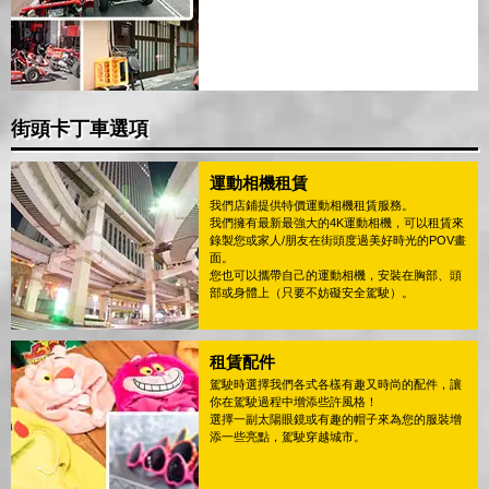
街頭卡丁車選項
運動相機租賃
我們店鋪提供特價運動相機租賃服務。
我們擁有最新最強大的4K運動相機，可以租賃來
錄製您或家人/朋友在街頭度過美好時光的POV畫
面。
您也可以攜帶自己的運動相機，安裝在胸部、頭
部或身體上（只要不妨礙安全駕駛）。
租賃配件
駕駛時選擇我們各式各樣有趣又時尚的配件，讓
你在駕駛過程中增添些許風格！
選擇一副太陽眼鏡或有趣的帽子來為您的服裝增
添一些亮點，駕駛穿越城市。