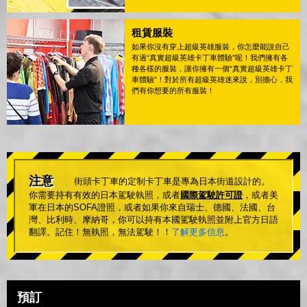
租賃服裝
如果你沒有穿上超級英雄服裝，你怎麼能說自己
有過“真實超級英雄卡丁車體驗”呢！我們擁有各
種各樣的服裝，讓你擁有一個“真實超級英雄卡丁
車體驗”！對於所有超級英雄迷來說，別擔心，我
們有你想要的所有服裝！
注意
街頭卡丁車的定制卡丁車是專為日本街道設計的。
你需要持有有效的日本駕駛執照，或者
國際駕駛許可證
，或者美
軍在日本的SOFA證照，或者如果你來自瑞士、德國、法國、台
灣、比利時、摩納哥，你可以持有本國駕駛執照並附上官方日語
翻譯。記住！無執照，無法駕駛！！
了解更多信息
。
預訂