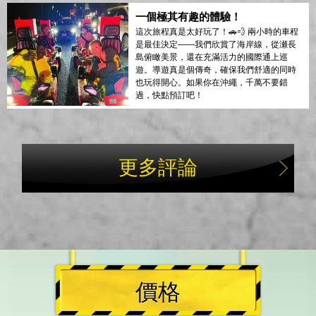
一個極其有趣的體驗！
這次旅程真是太好玩了！🚗💨 兩小時的車程
是最佳決定——我們欣賞了海岸線，從瀬長
島俯瞰美景，還在充滿活力的國際通上巡
遊。導遊真是個傳奇，確保我們舒適的同時
也玩得開心。如果你在沖繩，千萬不要錯
過，快點預訂吧！
更多評論
價格