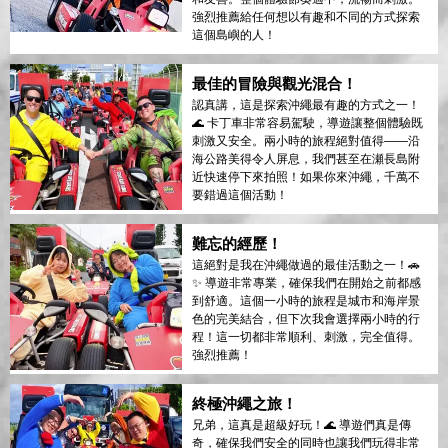
強烈推薦給任何想以有趣和不同的方式探索
這個島嶼的人！
最佳的冒險與觀光混合！
認真講，這是探索沖繩最有趣的方式之一！
🌊 卡丁車非常容易駕駛，導遊讓整個體驗既
刺激又安全。兩小時的旅程絕對值得——沿
海公路美得令人屏息，我們甚至在瀬長島附
近快速停下來拍照！如果你來沖繩，千萬不
要錯過這個活動！
難忘的經歷！
這絕對是我在沖繩做過的最佳活動之一！🚗
✨ 導遊非常專業，確保我們在開始之前都感
到舒適。這個一小時的旅程是城市和海岸景
色的完美結合，但下次我會選擇兩小時的行
程！這一切都非常順利、刺激，完全值得。
強烈推薦！
終極沖繩之旅！
兄弟，這真是超級好玩！🌊 導遊們真是傳
奇，確保我們安全的同時也讓我們玩得非常