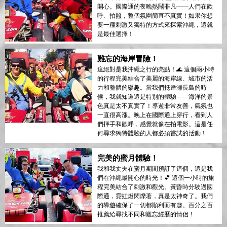
開心。國際通的夜晚熱鬧非凡——人們在歡
呼、拍照，整個氛圍簡直不真實！如果你想
要一種刺激又獨特的方式來探索沖繩，這就
是最佳選擇！
難忘的海岸冒險！
這絕對是我沖繩之行的亮點！🌊 這個兩小時
的行程完美結合了美麗的海岸線、城市的活
力和整體的樂趣。當我們抵達瀬長島的時
候，我就知道這是特別的體驗——海洋的景
色真是太不真實了！導遊非常友善，氣氛也
一直很高漲。晚上在國際通上穿行，看到人
們揮手和歡呼，感覺就像在拍電影。這是任
何尋求獨特體驗的人都必須嘗試的活動！
完美的蜜月體驗！
我和我丈夫在蜜月期間預訂了這個，這是我
們在沖繩最開心的時光！💕 這個一小時的旅
程完美結合了刺激和觀光。黃昏時分駛過國
際通，霓虹燈閃爍著，真是太神奇了。我們
的導遊確保了一切都順利而有趣。百分之百
推薦給尋找不同和難忘經歷的情侶！