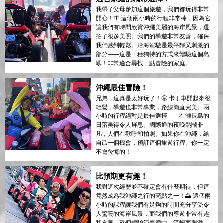
我帶了父母參加這個旅遊，我們都玩得非常
開心！🌴 這個兩小時的行程非常棒，因為它
讓我們有時間欣賞沖繩美麗的海岸風景，還
拍了很多美照。我們的導遊非常友善，確保
我們感到輕鬆。沿海駕駛是最平靜又刺激的
部分——這是一種獨特的方式來體驗這個島
嶼！非常適合尋找一點冒險的家庭。
沖繩最佳冒險！
兄弟，這真是太好玩了！🤩 卡丁車開起來很
輕鬆，導遊也非常專業，路線簡直完美。兩
小時的行程絕對是最佳選擇——在瀬長島的
日落美得令人屏息。國際通的夜晚熱鬧非
凡，人們在歡呼和拍照。如果你在沖繩，給
自己一個機會，預訂這個旅遊行程。你一定
不會後悔的！
比預期更有趣！
我對這次經歷並不確定會有什麼期待，但這
竟然成為我沖繩之行的亮點之一！🌅 這個兩
小時的課程讓我們有足夠的時間充分享受令
人驚嘆的海岸風景，而我們的導遊非常有趣
和友善。整個體驗節奏適中，流暢而刺激。