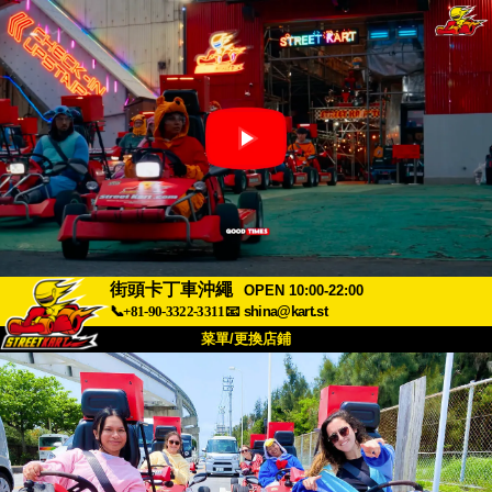
街頭卡丁車沖繩
OPEN 10:00-22:00
📞+81-90-3322-3311
📧
shina@kart.st
菜單/更換店鋪
首頁
關於
規格
價格
交通方式
顧客聲音
常見問題