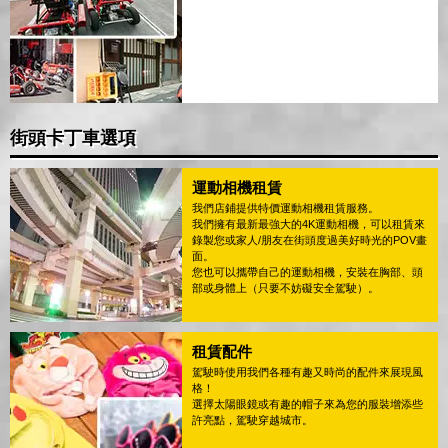
街頭卡丁車選項
運動相機租賃
我們店鋪提供特價運動相機租賃服務。
我們擁有最新最強大的4K運動相機，可以租賃來
錄製您或家人/朋友在街頭度過美好時光的POV畫
面。
您也可以攜帶自己的運動相機，安裝在胸部、頭
部或身體上（只要不妨礙安全駕駛）。
租賃配件
駕駛時使用我們各種有趣又時尚的配件來展現風
格！
選擇太陽眼鏡或有趣的帽子來為您的服裝增添些
許亮點，駕駛穿越城市。