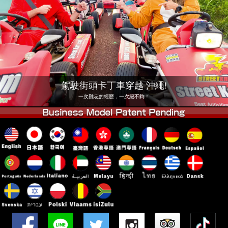
公司
預訂
更換店鋪
東京品川 #1
東京秋葉原#1
東京秋葉原#2
東京澀谷
東京澀谷附屬
東京灣
駕駛街頭卡丁車穿越 沖繩!
東京淺草
大阪
一次難忘的經歷，一次絕不夠！
沖繩