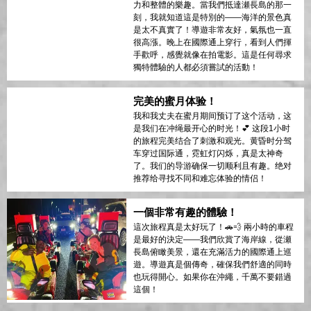
奇，確保我們安全的同時也讓我們玩得非常
開心。國際通的夜晚熱鬧非凡——人們在歡
呼、拍照，整個氛圍簡直不真實！如果你想
要一種刺激又獨特的方式來探索沖繩，這就
是最佳選擇！
难忘的海岸冒险！
這絕對是我沖繩之旅的亮點！🌊 這個兩小時
的行程完美結合了美麗的海岸線、城市的活
力和整體的樂趣。當我們抵達瀬長島的那一
刻，我就知道這是特別的——海洋的景色真
是太不真實了！導遊非常友好，氣氛也一直
很高漲。晚上在國際通上穿行，看到人們揮
手歡呼，感覺就像在拍電影。這是任何尋求
獨特體驗的人都必須嘗試的活動！
完美的蜜月体验！
我和我丈夫在蜜月期间预订了这个活动，这
是我们在冲绳最开心的时光！💕 这段1小时
的旅程完美结合了刺激和观光。黄昏时分驾
车穿过国际通，霓虹灯闪烁，真是太神奇
了。我们的导游确保一切顺利且有趣。绝对
推荐给寻找不同和难忘体验的情侣！