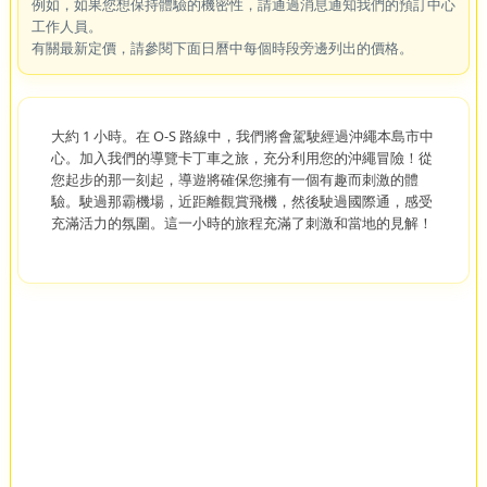
11,000~
Standard
Regular Price
JPY
/pax
¥
評論價格 / 早期預訂評論價格 / 當您計劃分享您的體驗時適用評論價
格。
但是，這不適用於禁止基於評論的折扣的社交媒體平台。
**評論價格在線上預訂期間自動應用。如果您希望使用常規價格，
例如，如果您想保持體驗的機密性，請通過消息通知我們的預訂中心
工作人員。
有關最新定價，請參閱下面日曆中每個時段旁邊列出的價格。
大約 1 小時。在 O-S 路線中，我們將會駕駛經過沖繩本島市中
心。加入我們的導覽卡丁車之旅，充分利用您的沖繩冒險！從
您起步的那一刻起，導遊將確保您擁有一個有趣而刺激的體
驗。駛過那霸機場，近距離觀賞飛機，然後駛過國際通，感受
充滿活力的氛圍。這一小時的旅程充滿了刺激和當地的見解！