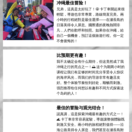
适合家庭的绝佳选择！
我带我的父母参加了这个旅游，我们都度过
了最美好的时光！🌴 这个两个小时的行程非
常棒，因为它让我们有时间欣赏冲绳美丽的
海岸风光并拍摄惊人的照片。我们的导游非
常友善，确保我们感到放松。海洋驾驶是最
宁静又刺激的部分——这是体验这个岛屿的
独特方式！非常适合寻找一点冒险的家庭。
冲绳最佳冒险！
兄弟，這真是太好玩了！🤩 卡丁車開起來很
輕鬆，導遊也非常專業，路線簡直完美。兩
小時的行程絕對是最佳選擇——在瀬長島的
日落美得令人屏息。國際通的夜晚熱鬧非
凡，人們在歡呼和拍照。如果你在沖繩，給
自己一個機會，預訂這個旅遊行程。你一定
不會後悔的！
比预期更有趣！
我不太确定会有什么期待，但这竟然成了我
冲绳之行的亮点之一！🌅 这个为期两小时的
课程让我们有足够的时间充分享受令人惊叹