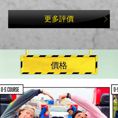
一個非常有趣的體驗！
這次旅程真是太好玩了！🚗💨 兩小時的車程
是最好的決定——我們欣賞了海岸線，從瀬
長島俯瞰美景，還在充滿活力的國際通上巡
遊。導遊真是個傳奇，確保我們舒適的同時
也玩得開心。如果你在沖繩，千萬不要錯過
這個！
更多評價
價格