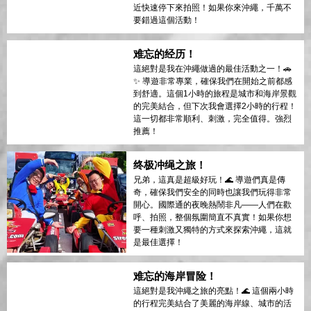
的海岸风光，而我们的导游非常有趣且友
好。整个体验节奏恰到好处，顺畅而刺激。
强烈推荐给任何想以有趣和不同方式探索这
个岛屿的人！
最佳的冒险与观光结合！
認真講，這是探索沖繩最有趣的方式之一！
🌊 卡丁車非常容易駕駛，導遊讓整個體驗既
刺激又安全。兩小時的旅程絕對值得——沿
海公路美得令人屏息，我們甚至在瀬長島附
近快速停下來拍照！如果你來沖繩，千萬不
要錯過這個活動！
难忘的经历！
這絕對是我在沖繩做過的最佳活動之一！🚗
✨ 導遊非常專業，確保我們在開始之前都感
到舒適。這個1小時的旅程是城市和海岸景觀
的完美結合，但下次我會選擇2小時的行程！
這一切都非常順利、刺激，完全值得。強烈
推薦！
终极冲绳之旅！
兄弟，這真是超級好玩！🌊 導遊們真是傳