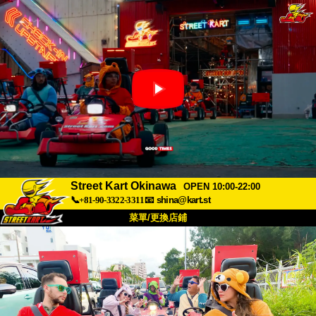
Street Kart Okinawa
OPEN 10:00-22:00
📞+81-90-3322-3311
📧
shina@kart.st
菜單/更換店鋪
首頁
關於
規格
價格
交通方式
顧客聲音
常見問題