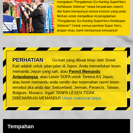
mengalami “Pengalaman Go-Karting SuperHero
Kehidupan Sebenar” tanpa berpakaian seperti
dia! Kami mempunyai semua kostum yang anda
fikirkan untuk menjadikan ini pengalaman
“Pengalaman Go-Karting SuperHero Kehidupan
Sebenar”! Untuk semua peminat Super Hero,
jangan risau, kami mempunyai semuanya!
PERHATIAN
Go-kart yang dibuat khas oleh Street
Kart adalah untuk jalan-jalan di Jepun. Anda memerlukan lesen
memandu Jepun yang sah, atau
Permit Memandu
Antarabangsa
, atau Lesen SOFA untuk Tentera AS Jepun,
atau lesen memandu anda sendiri dan terjemahan rasmi lesen
tersebut jika anda dari Switzerland, Jerman, Perancis, Taiwan,
Belgium, Monaco. Ingat! TANPA LESEN TIDAK
DIBENARKAN MEMANDU!!
Untuk maklumat lanjut
.
Tempahan