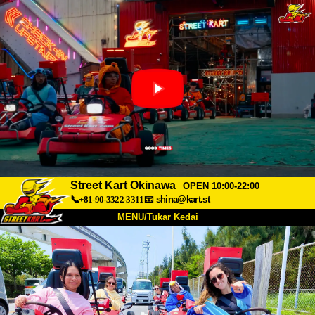
Street Kart Okinawa
OPEN 10:00-22:00
📞+81-90-3322-3311
📧
shina@kart.st
MENU/Tukar Kedai
UTAMA
Tentang
Spesifikasi
Harga
Akses
Suara
Soalan Lazim