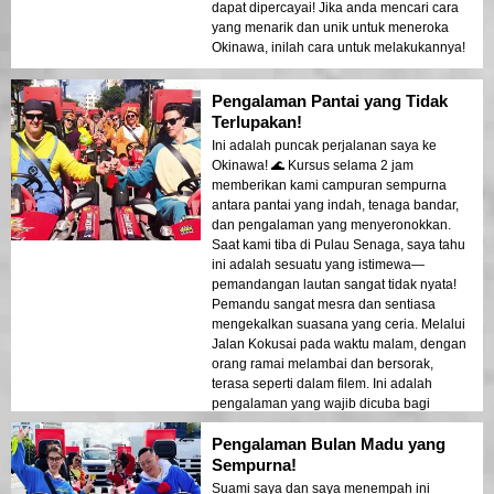
dapat dipercayai! Jika anda mencari cara
yang menarik dan unik untuk meneroka
Okinawa, inilah cara untuk melakukannya!
Pengalaman Pantai yang Tidak
Terlupakan!
Ini adalah puncak perjalanan saya ke
Okinawa! 🌊 Kursus selama 2 jam
memberikan kami campuran sempurna
antara pantai yang indah, tenaga bandar,
dan pengalaman yang menyeronokkan.
Saat kami tiba di Pulau Senaga, saya tahu
ini adalah sesuatu yang istimewa—
pemandangan lautan sangat tidak nyata!
Pemandu sangat mesra dan sentiasa
mengekalkan suasana yang ceria. Melalui
Jalan Kokusai pada waktu malam, dengan
orang ramai melambai dan bersorak,
terasa seperti dalam filem. Ini adalah
pengalaman yang wajib dicuba bagi
sesiapa yang mencari pengalaman yang
Pengalaman Bulan Madu yang
unik!
Sempurna!
Suami saya dan saya menempah ini