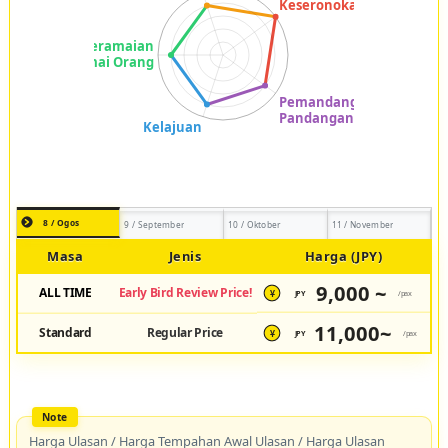
8 / Ogos
9 / September
10 / Oktober
11 / November
Masa
Jenis
Harga (JPY)
9,000 ~
ALL TIME
Early Bird Review Price!
JPY
/pax
¥
11,000~
Standard
Regular Price
JPY
/pax
¥
Harga Ulasan / Harga Tempahan Awal Ulasan / Harga Ulasan