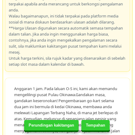
terpakai apabila anda merancang untuk berkongsi pengalaman
anda.
Walau bagaimanapun, ini tidak terpakai pada platform media
sosial di mana diskaun berdasarkan ulasan adalah dilarang.
**Harga Ulasan digunakan secara automatik semasa tempahan
dalam talian. Jika anda ingin menggunakan harga biasa,
contohnya, jika anda ingin mengekalkan pengalaman secara
sulit, sila maklumkan kakitangan pusat tempahan kami melalui
mesej.
Untuk harga terkini, sila rujuk kadar yang disenaraikan di sebelah
setiap slot masa dalam kalendar di bawah.
Anggaran 1 jam. Pada laluan O-S ini, kami akan memandu
mengelilingi pusat Pulau Okinawa.Gandakan masa,
gandakan keseronokan! Pengembaraan go-kart selama
dua jam ini bermula di kedai Okinawa, membawa anda
melewati Lapangan Terbang Naha, di mana jet berlepas di
atas. Kemudian, meluncur di sepanjang jalan pesisir yang
menakjubkan di Pulau Senaga, merasai angin laut yang
Perundingan kakitangan
Tempahan
menyegarkan. Akhirnya, navigasi jalan-jalan meriah di Jalan