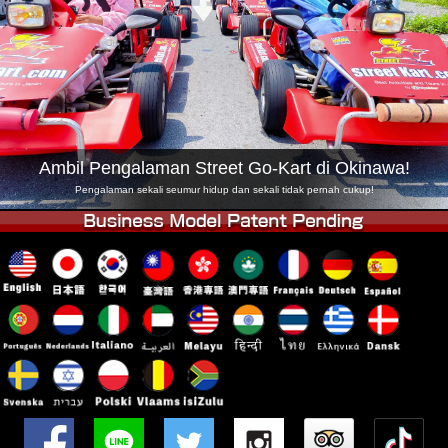
Syarikat
Tempahan
Tukar Kedai
Tokyo Shinagawa
Tokyo Akihabara#1
Tokyo Akihabara#2
Tokyo Shibuya
Tokyo Shibuya Annex
Tokyo Bay
Ambil Pengalaman Street Go-Kart di Okinawa!
Tokyo Asakusa
Osaka
Pengalaman sekali seumur hidup dan sekali tidak pernah cukup!
Okinawa