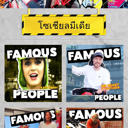
โซเชียลมีเดีย