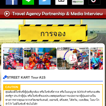
การจอง
STREET KART Tour A1S
CAUTION
คุณต้องมีใบขับขี่ญี่ปุ่นที่ถูกต้อง หรือใบขับขี่สากล หรือใบอนุญาต SOFA สำหรับกองทัพ
สหรัฐฯ ประจำญี่ปุ่น หรือใบขับขี่ของประเทศคุณพร้อมการแปลภาษาญี่ปุ่นอย่างเป็น
ทางการหากคุณมาจากสวิตเซอร์แลนด์, เยอรมนี, ฝรั่งเศส, ไต้หวัน, เบลเยียม, โมนาโก
จำไว้! ไม่มีใบขับขี่ ขับไม่ได้!!