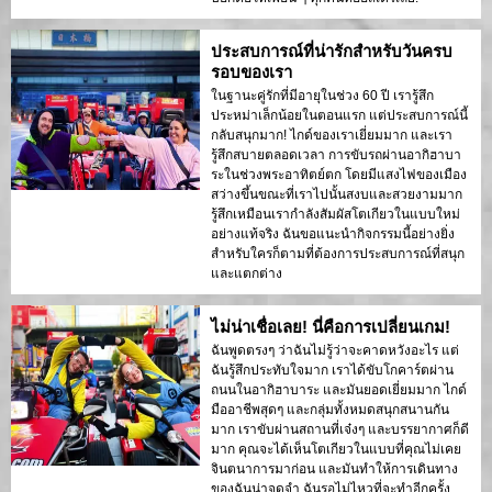
ประสบการณ์ที่น่ารักสำหรับวันครบ
รอบของเรา
ในฐานะคู่รักที่มีอายุในช่วง 60 ปี เรารู้สึก
ประหม่าเล็กน้อยในตอนแรก แต่ประสบการณ์นี้
กลับสนุกมาก! ไกด์ของเราเยี่ยมมาก และเรา
รู้สึกสบายตลอดเวลา การขับรถผ่านอากิฮาบา
ระในช่วงพระอาทิตย์ตก โดยมีแสงไฟของเมือง
สว่างขึ้นขณะที่เราไปนั้นสงบและสวยงามมาก
รู้สึกเหมือนเรากำลังสัมผัสโตเกียวในแบบใหม่
อย่างแท้จริง ฉันขอแนะนำกิจกรรมนี้อย่างยิ่ง
สำหรับใครก็ตามที่ต้องการประสบการณ์ที่สนุก
และแตกต่าง
ไม่น่าเชื่อเลย! นี่คือการเปลี่ยนเกม!
ฉันพูดตรงๆ ว่าฉันไม่รู้ว่าจะคาดหวังอะไร แต่
ฉันรู้สึกประทับใจมาก เราได้ขับโกคาร์ตผ่าน
ถนนในอากิฮาบาระ และมันยอดเยี่ยมมาก ไกด์
มืออาชีพสุดๆ และกลุ่มทั้งหมดสนุกสนานกัน
มาก เราขับผ่านสถานที่เจ๋งๆ และบรรยากาศก็ดี
มาก คุณจะได้เห็นโตเกียวในแบบที่คุณไม่เคย
จินตนาการมาก่อน และมันทำให้การเดินทาง
ของฉันน่าจดจำ ฉันรอไม่ไหวที่จะทำอีกครั้ง