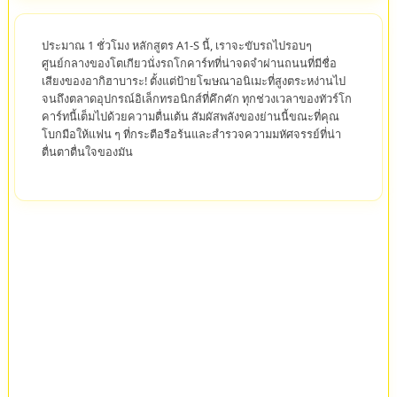
ประมาณ 1 ชั่วโมง หลักสูตร A1-S นี้, เราจะขับรถไปรอบๆ
ศูนย์กลางของโตเกียวนั่งรถโกคาร์ทที่น่าจดจำผ่านถนนที่มีชื่อ
เสียงของอากิฮาบาระ! ตั้งแต่ป้ายโฆษณาอนิเมะที่สูงตระหง่านไป
จนถึงตลาดอุปกรณ์อิเล็กทรอนิกส์ที่คึกคัก ทุกช่วงเวลาของทัวร์โก
คาร์ทนี้เต็มไปด้วยความตื่นเต้น สัมผัสพลังของย่านนี้ขณะที่คุณ
โบกมือให้แฟน ๆ ที่กระตือรือร้นและสำรวจความมหัศจรรย์ที่น่า
ตื่นตาตื่นใจของมัน