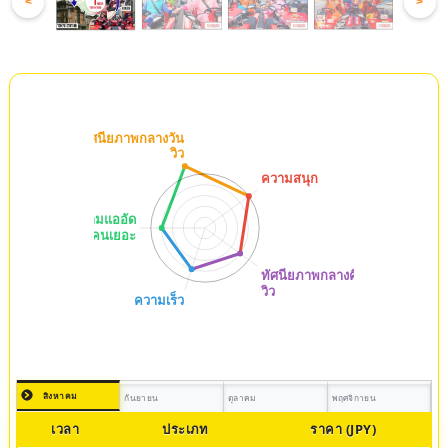
<
>
สิงหาคม
กันยายน
ตุลาคม
พฤศจิกายน
เวลา
ประเภท
ราคา (JPY)