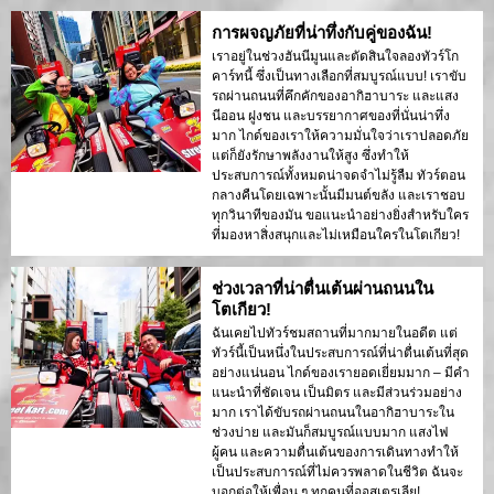
การผจญภัยที่น่าทึ่งกับคู่ของฉัน!
เราอยู่ในช่วงฮันนีมูนและตัดสินใจลองทัวร์โก
คาร์ทนี้ ซึ่งเป็นทางเลือกที่สมบูรณ์แบบ! เราขับ
รถผ่านถนนที่คึกคักของอากิฮาบาระ และแสง
นีออน ฝูงชน และบรรยากาศของที่นั่นน่าทึ่ง
มาก ไกด์ของเราให้ความมั่นใจว่าเราปลอดภัย
แต่ก็ยังรักษาพลังงานให้สูง ซึ่งทำให้
ประสบการณ์ทั้งหมดน่าจดจำไม่รู้ลืม ทัวร์ตอน
กลางคืนโดยเฉพาะนั้นมีมนต์ขลัง และเราชอบ
ทุกวินาทีของมัน ขอแนะนำอย่างยิ่งสำหรับใคร
ที่มองหาสิ่งสนุกและไม่เหมือนใครในโตเกียว!
ช่วงเวลาที่น่าตื่นเต้นผ่านถนนใน
โตเกียว!
ฉันเคยไปทัวร์ชมสถานที่มากมายในอดีต แต่
ทัวร์นี้เป็นหนึ่งในประสบการณ์ที่น่าตื่นเต้นที่สุด
อย่างแน่นอน ไกด์ของเรายอดเยี่ยมมาก – มีคำ
แนะนำที่ชัดเจน เป็นมิตร และมีส่วนร่วมอย่าง
มาก เราได้ขับรถผ่านถนนในอากิฮาบาระใน
ช่วงบ่าย และมันก็สมบูรณ์แบบมาก แสงไฟ
ผู้คน และความตื่นเต้นของการเดินทางทำให้
เป็นประสบการณ์ที่ไม่ควรพลาดในชีวิต ฉันจะ
บอกต่อให้เพื่อน ๆ ทุกคนที่ออสเตรเลีย!