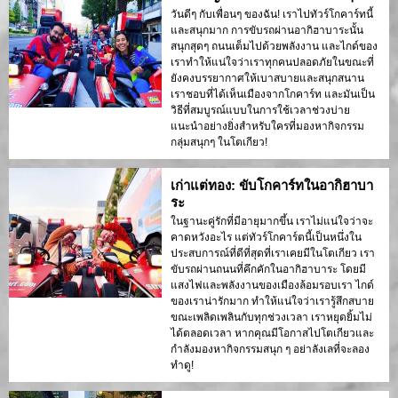
วันดีๆ กับเพื่อนๆ ของฉัน! เราไปทัวร์โกคาร์ทนี้
และสนุกมาก การขับรถผ่านอากิฮาบาระนั้น
สนุกสุดๆ ถนนเต็มไปด้วยพลังงาน และไกด์ของ
เราทำให้แน่ใจว่าเราทุกคนปลอดภัยในขณะที่
ยังคงบรรยากาศให้เบาสบายและสนุกสนาน
เราชอบที่ได้เห็นเมืองจากโกคาร์ท และมันเป็น
วิธีที่สมบูรณ์แบบในการใช้เวลาช่วงบ่าย
แนะนำอย่างยิ่งสำหรับใครที่มองหากิจกรรม
กลุ่มสนุกๆ ในโตเกียว!
เก่าแต่ทอง: ขับโกคาร์ทในอากิฮาบา
ระ
ในฐานะคู่รักที่มีอายุมากขึ้น เราไม่แน่ใจว่าจะ
คาดหวังอะไร แต่ทัวร์โกคาร์ตนี้เป็นหนึ่งใน
ประสบการณ์ที่ดีที่สุดที่เราเคยมีในโตเกียว เรา
ขับรถผ่านถนนที่คึกคักในอากิฮาบาระ โดยมี
แสงไฟและพลังงานของเมืองล้อมรอบเรา ไกด์
ของเราน่ารักมาก ทำให้แน่ใจว่าเรารู้สึกสบาย
ขณะเพลิดเพลินกับทุกช่วงเวลา เราหยุดยิ้มไม่
ได้ตลอดเวลา หากคุณมีโอกาสไปโตเกียวและ
กำลังมองหากิจกรรมสนุก ๆ อย่าลังเลที่จะลอง
ทำดู!