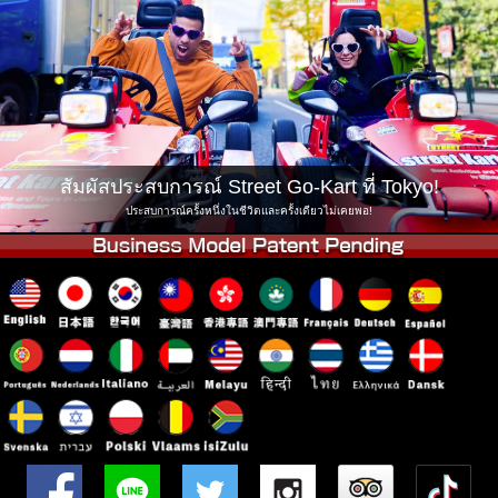
บริษัท
การจอง
เปลี่ยนสาขา
Tokyo Shinagawa
Tokyo Akihabara#1
Tokyo Akihabara#2
Tokyo Shibuya
Tokyo Shibuya Annex
Tokyo Bay
สัมผัสประสบการณ์ Street Go-Kart ที่ Tokyo!
Tokyo Asakusa
Osaka
ประสบการณ์ครั้งหนึ่งในชีวิตและครั้งเดียวไม่เคยพอ!
Okinawa