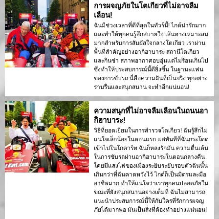
การผจญภัยในโตเกียวที่ไม่อาจลืม
เลือน!
ฉันมีช่วงเวลาที่ดีที่สุดในทัวร์นี้! ไกด์น่ารักมาก
และทำให้ทุกคนรู้สึกสบายใจ เส้นทางเหมาะสม
มากสำหรับการสัมผัสใจกลางโตเกียว เราผ่าน
พื้นที่สำคัญอย่างอากิฮาบาระ สถานีโตเกียว
และกินซ่า สภาพอากาศอบอุ่นแต่ไม่ร้อนเกินไป
ซึ่งทำให้ประสบการณ์นี้ดียิ่งขึ้น ในฐานะแฟน
ของการขับรถ นี่คือความฝันที่เป็นจริง ทุกอย่าง
ราบรื่นและสนุกสนาน จะทำอีกแน่นอน!
ความสนุกที่ไม่อาจลืมเลือนในถนนอา
กิฮาบาระ!
วิธีที่ยอดเยี่ยมในการสำรวจโตเกียว! ฉันรู้สึกไม่
แน่ใจเล็กน้อยในตอนแรก แต่ทันทีที่ฉันกระโดด
เข้าไปในโกคาร์ท ฉันก็หลงรักมัน ความตื่นเต้น
ในการขับรถผ่านอากิฮาบาระในตอนกลางคืน
โดยมีแสงไฟของเมืองระยิบระยับรอบตัวฉันนั้น
เกินกว่าที่ฉันคาดหวังไว้ ไกด์ก็เป็นมิตรและมือ
อาชีพมาก ทำให้แน่ใจว่าเราทุกคนปลอดภัยใน
ขณะที่ยังสนุกสนานอย่างเต็มที่ ฉันไม่สามารถ
แนะนำประสบการณ์นี้ให้กับใครที่รักการผจญ
ภัยได้มากพอ มันเป็นสิ่งที่ต้องทำอย่างแน่นอน!