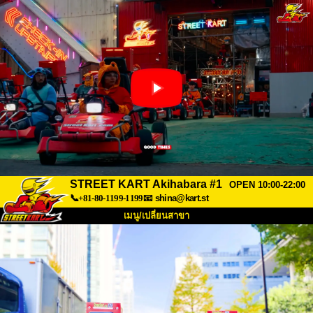
STREET KART Akihabara #1
OPEN 10:00-22:00
📞+81-80-1199-1199
📧
shina@kart.st
เมนู/เปลี่ยนสาขา
หน้าแรก
เกี่ยวกับ
สเปค
ราคา
การเข้าถึง
เสียงจากผู้ใช้
คำถามที่พบบ่อย