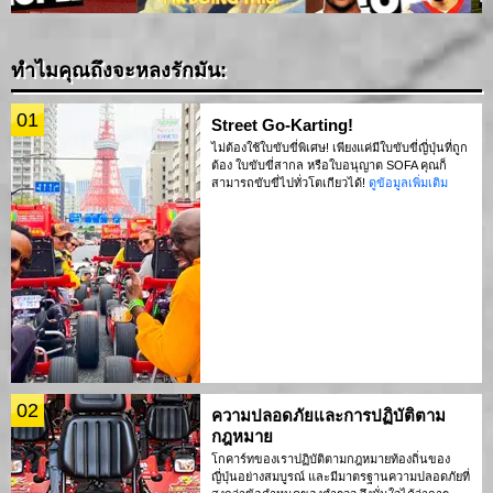
ทำไมคุณถึงจะหลงรักมัน:
01
Street Go-Karting!
ไม่ต้องใช้ใบขับขี่พิเศษ! เพียงแค่มีใบขับขี่ญี่ปุ่นที่ถูก
ต้อง ใบขับขี่สากล หรือใบอนุญาต SOFA คุณก็
สามารถขับขี่ไปทั่วโตเกียวได้!
ดูข้อมูลเพิ่มเติม
02
ความปลอดภัยและการปฏิบัติตาม
กฎหมาย
โกคาร์ทของเราปฏิบัติตามกฎหมายท้องถิ่นของ
ญี่ปุ่นอย่างสมบูรณ์ และมีมาตรฐานความปลอดภัยที่