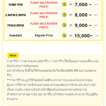
FLASH SALE REVIEW
7,000 ~
10AM-1PM
JPY
/pax
¥
PRICE!
FLASH SALE REVIEW
8,000 ~
2:30PM-5:30PM
JPY
/pax
¥
PRICE!
FLASH SALE REVIEW
9,000 ~
7PM-8:30PM
JPY
/pax
¥
PRICE!
15,000~
Standard
Regular Price
JPY
/pax
¥
ราคารีวิว / ราคาจองล่วงหน้ารีวิว / ราคารีวิวใช้เมื่อคุณวางแผนที่จะแบ่ง
ปันประสบการณ์ของคุณ
อย่างไรก็ตาม สิ่งนี้ไม่ใช้กับแพลตฟอร์มโซเชียลมีเดีย ที่ห้ามส่วนลดตาม
รีวิว
**ราคารีวิวจะถูกใช้โดยอัตโนมัติระหว่างการจองออนไลน์ หากคุณ
ต้องการใช้ราคาปกติ ตัวอย่างเช่น หากคุณต้องการรักษาประสบการณ์
เป็นความลับ กรุณาแจ้งเจ้าหน้าที่ศูนย์จองของเราผ่านข้อความ
สำหรับราคาล่าสุด กรุณาดูราคาที่ระบุไว้ถัดจากแต่ละช่วงเวลาในปฏิทิน
ด้านล่าง