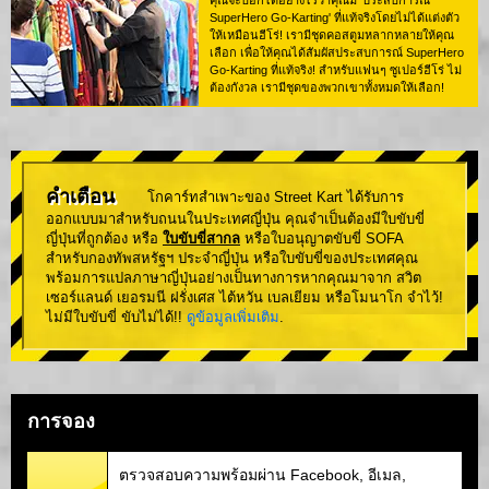
คุณจะบอกได้อย่างไรว่าคุณมี 'ประสบการณ์
SuperHero Go-Karting' ที่แท้จริงโดยไม่ได้แต่งตัว
ให้เหมือนฮีโร่! เรามีชุดคอสตูมหลากหลายให้คุณ
เลือก เพื่อให้คุณได้สัมผัสประสบการณ์ SuperHero
Go-Karting ที่แท้จริง! สำหรับแฟนๆ ซูเปอร์ฮีโร่ ไม่
ต้องกังวล เรามีชุดของพวกเขาทั้งหมดให้เลือก!
คำเตือน
โกคาร์ทสำเพาะของ Street Kart ได้รับการ
ออกแบบมาสำหรับถนนในประเทศญี่ปุ่น คุณจำเป็นต้องมีใบขับขี่
ญี่ปุ่นที่ถูกต้อง หรือ
ใบขับขี่สากล
หรือใบอนุญาตขับขี่ SOFA
สำหรับกองทัพสหรัฐฯ ประจำญี่ปุ่น หรือใบขับขี่ของประเทศคุณ
พร้อมการแปลภาษาญี่ปุ่นอย่างเป็นทางการหากคุณมาจาก สวิต
เซอร์แลนด์ เยอรมนี ฝรั่งเศส ไต้หวัน เบลเยียม หรือโมนาโก จำไว้!
ไม่มีใบขับขี่ ขับไม่ได้!!
ดูข้อมูลเพิ่มเติม
.
การจอง
ตรวจสอบความพร้อมผ่าน Facebook, อีเมล,