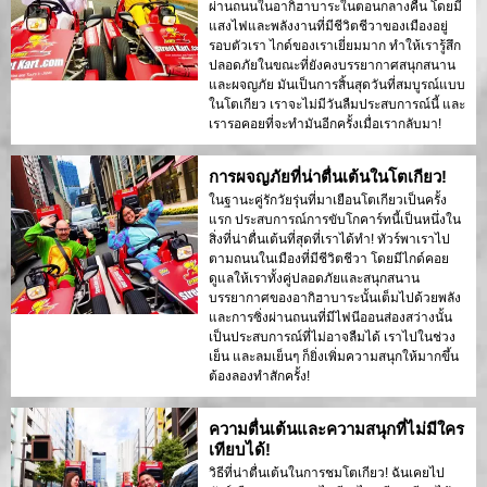
ผ่านถนนในอากิฮาบาระในตอนกลางคืน โดยมี
แสงไฟและพลังงานที่มีชีวิตชีวาของเมืองอยู่
รอบตัวเรา ไกด์ของเราเยี่ยมมาก ทำให้เรารู้สึก
ปลอดภัยในขณะที่ยังคงบรรยากาศสนุกสนาน
และผจญภัย มันเป็นการสิ้นสุดวันที่สมบูรณ์แบบ
ในโตเกียว เราจะไม่มีวันลืมประสบการณ์นี้ และ
เรารอคอยที่จะทำมันอีกครั้งเมื่อเรากลับมา!
การผจญภัยที่น่าตื่นเต้นในโตเกียว!
ในฐานะคู่รักวัยรุ่นที่มาเยือนโตเกียวเป็นครั้ง
แรก ประสบการณ์การขับโกคาร์ทนี้เป็นหนึ่งใน
สิ่งที่น่าตื่นเต้นที่สุดที่เราได้ทำ! ทัวร์พาเราไป
ตามถนนในเมืองที่มีชีวิตชีวา โดยมีไกด์คอย
ดูแลให้เราทั้งคู่ปลอดภัยและสนุกสนาน
บรรยากาศของอากิฮาบาระนั้นเต็มไปด้วยพลัง
และการซิ่งผ่านถนนที่มีไฟนีออนส่องสว่างนั้น
เป็นประสบการณ์ที่ไม่อาจลืมได้ เราไปในช่วง
เย็น และลมเย็นๆ ก็ยิ่งเพิ่มความสนุกให้มากขึ้น
ต้องลองทำสักครั้ง!
ความตื่นเต้นและความสนุกที่ไม่มีใคร
เทียบได้!
วิธีที่น่าตื่นเต้นในการชมโตเกียว! ฉันเคยไป