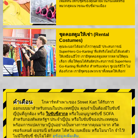
เพิ่มสีสันให้กับชุดของคุณด้วยแว่นกันแดดหรือ
หมวกสุดแนวขณะขับขี่ผ่านเมือง
ชุดคอสตูมให้เช่า (Rental
Costumes)
คุณจะบอกได้อย่างไรว่าคุณมี 'ประสบการณ์
SuperHero Go-Karting' ที่แท้จริงโดยไม่ได้แต่งตัว
ให้เหมือนฮีโร่! เรามีชุดคอสตูมหลากหลายให้คุณ
เลือก เพื่อให้คุณได้สัมผัสประสบการณ์ SuperHero
Go-Karting ที่แท้จริง! สำหรับแฟนๆ ซูเปอร์ฮีโร่ ไม่
ต้องกังวล เรามีชุดของพวกเขาทั้งหมดให้เลือก!
คำเตือน
โกคาร์ทสำเพาะของ Street Kart ได้รับการ
ออกแบบมาสำหรับถนนในประเทศญี่ปุ่น คุณจำเป็นต้องมีใบขับขี่
ญี่ปุ่นที่ถูกต้อง หรือ
ใบขับขี่สากล
หรือใบอนุญาตขับขี่ SOFA
สำหรับกองทัพสหรัฐฯ ประจำญี่ปุ่น หรือใบขับขี่ของประเทศคุณ
พร้อมการแปลภาษาญี่ปุ่นอย่างเป็นทางการหากคุณมาจาก สวิต
เซอร์แลนด์ เยอรมนี ฝรั่งเศส ไต้หวัน เบลเยียม หรือโมนาโก จำไว้!
ไม่มีใบขับขี่ ขับไม่ได้!!
ดูข้อมูลเพิ่มเติม
.