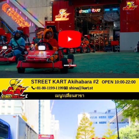
STREET KART Akihabara #2
OPEN 10:00-22:00
📞+81-80-1199-1199
📧
shina@kart.st
เมนู/เปลี่ยนสาขา
หน้าแรก
เกี่ยวกับ
สเปค
ราคา
การเข้าถึง
เสียงจากผู้ใช้
คำถามที่พบบ่อย