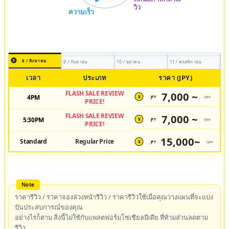
8 / สิงหาคม
9 / กันยายน
10 / ตุลาคม
11 / พฤศจิกายน
เวลา
ประเภท
ราคา (JPY)
FLASH SALE REVIEW
7,000 ~
4PM
JPY
/pax
¥
PRICE!
FLASH SALE REVIEW
7,000 ~
5:30PM
JPY
/pax
¥
PRICE!
15,000~
Standard
Regular Price
JPY
/pax
¥
ราคารีวิว / ราคาจองล่วงหน้ารีวิว / ราคารีวิวใช้เมื่อคุณวางแผนที่จะแบ่ง
ปันประสบการณ์ของคุณ
อย่างไรก็ตาม สิ่งนี้ไม่ใช้กับแพลตฟอร์มโซเชียลมีเดีย ที่ห้ามส่วนลดตาม
รีวิว