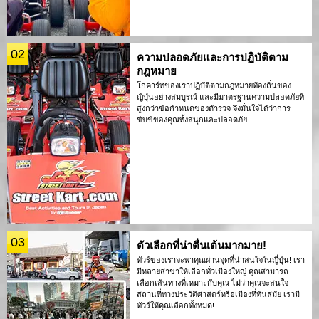
02
ความปลอดภัยและการปฏิบัติตาม
กฎหมาย
โกคาร์ทของเราปฏิบัติตามกฎหมายท้องถิ่นของ
ญี่ปุ่นอย่างสมบูรณ์ และมีมาตรฐานความปลอดภัยที่
สูงกว่าข้อกำหนดของตำรวจ จึงมั่นใจได้ว่าการ
ขับขี่ของคุณทั้งสนุกและปลอดภัย
03
ตัวเลือกที่น่าตื่นเต้นมากมาย!
ทัวร์ของเราจะพาคุณผ่านจุดที่น่าสนใจในญี่ปุ่น! เรา
มีหลายสาขาให้เลือกทั่วเมืองใหญ่ คุณสามารถ
เลือกเส้นทางที่เหมาะกับคุณ ไม่ว่าคุณจะสนใจ
สถานที่ทางประวัติศาสตร์หรือเมืองที่ทันสมัย เรามี
ทัวร์ให้คุณเลือกทั้งหมด!