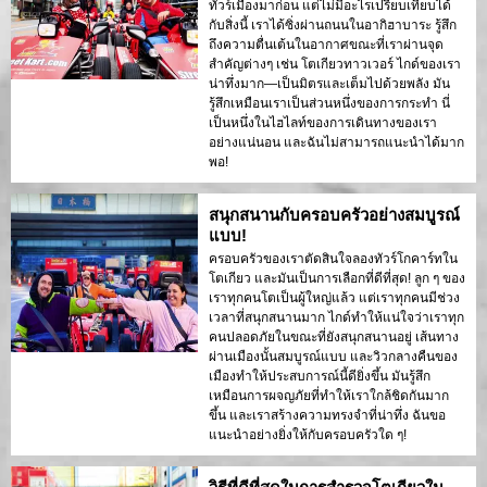
ทัวร์เมืองมาก่อน แต่ไม่มีอะไรเปรียบเทียบได้
กับสิ่งนี้ เราได้ซิ่งผ่านถนนในอากิฮาบาระ รู้สึก
ถึงความตื่นเต้นในอากาศขณะที่เราผ่านจุด
สำคัญต่างๆ เช่น โตเกียวทาวเวอร์ ไกด์ของเรา
น่าทึ่งมาก—เป็นมิตรและเต็มไปด้วยพลัง มัน
รู้สึกเหมือนเราเป็นส่วนหนึ่งของการกระทำ นี่
เป็นหนึ่งในไฮไลท์ของการเดินทางของเรา
อย่างแน่นอน และฉันไม่สามารถแนะนำได้มาก
พอ!
สนุกสนานกับครอบครัวอย่างสมบูรณ์
แบบ!
ครอบครัวของเราตัดสินใจลองทัวร์โกคาร์ทใน
โตเกียว และมันเป็นการเลือกที่ดีที่สุด! ลูก ๆ ของ
เราทุกคนโตเป็นผู้ใหญ่แล้ว แต่เราทุกคนมีช่วง
เวลาที่สนุกสนานมาก ไกด์ทำให้แน่ใจว่าเราทุก
คนปลอดภัยในขณะที่ยังสนุกสนานอยู่ เส้นทาง
ผ่านเมืองนั้นสมบูรณ์แบบ และวิวกลางคืนของ
เมืองทำให้ประสบการณ์นี้ดียิ่งขึ้น มันรู้สึก
เหมือนการผจญภัยที่ทำให้เราใกล้ชิดกันมาก
ขึ้น และเราสร้างความทรงจำที่น่าทึ่ง ฉันขอ
แนะนำอย่างยิ่งให้กับครอบครัวใด ๆ!