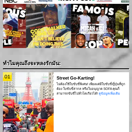
ทำไมคุณถึงจะหลงรักมัน:
01
Street Go-Karting!
ไม่ต้องใช้ใบขับขี่พิเศษ! เพียงแค่มีใบขับขี่ญี่ปุ่นที่ถูก
ต้อง ใบขับขี่สากล หรือใบอนุญาต SOFA คุณก็
สามารถขับขี่ไปทั่วโตเกียวได้!
ดูข้อมูลเพิ่มเติม