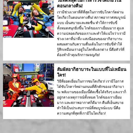
วิธีที่ดีที่สุดในการสำรวจโตเกียวใน
ตอนกลางคืน!
เรามีช่วงเวลาที่ดีที่สุดในการขับโกคาร์ตผ่าน
โตเกียวในตอนกลางคืน! สภาพอากาศสมบูรณ์
แบบ เย็นสบายและสดชื่น ทำให้การขับขี่
ทั้งหมดสนุกยิ่งขึ้น ไกด์ของเราเยี่ยมมาก ดูแล
ความปลอดภัยของเราและทำให้แน่ใจว่าเรามี
ช่วงเวลาที่น่าทึ่ง แสงนีออนของอากิฮาบาระ
ผสมผสานกับความตื่นเต้นในการขับขี่ทำให้
รู้สึกเหมือนเราอยู่ในโลกที่แตกต่าง นี่คือทัวร์ที่
ต้องทำถ้าคุณรักการผจญภัย!
สัมผัสอากิฮาบาระในแบบที่ไม่เหมือน
ใคร!
วิธีที่ยอดเยี่ยมในการชมโตเกียว! เรามีโอกาส
ได้ขับโกคาร์ทผ่านถนนที่คึกคักของอากิฮาบา
ระ พลังงานของเมืองนี้ติดเชื้อได้จริงๆ และเราก็
อยู่กลางเหตุการณ์ทั้งหมด ไกด์ของเราเยี่ยม
มาก และสภาพอากาศก็ดีมาก คืนที่เย็นสบาย
ทำให้เป็นประสบการณ์ที่สมบูรณ์แบบ นี่คือ
ความสนุกที่สุดที่เรามีในโตเกียว!