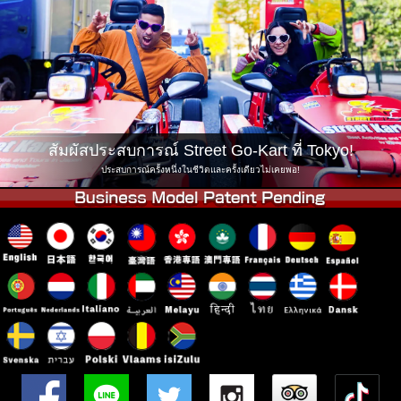
บริษัท
การจอง
เปลี่ยนสาขา
Tokyo Shinagawa
Tokyo Akihabara#1
Tokyo Akihabara#2
Tokyo Shibuya
Tokyo Shibuya Annex
Tokyo Bay
สัมผัสประสบการณ์ Street Go-Kart ที่ Tokyo!
Tokyo Asakusa
Osaka
ประสบการณ์ครั้งหนึ่งในชีวิตและครั้งเดียวไม่เคยพอ!
Okinawa