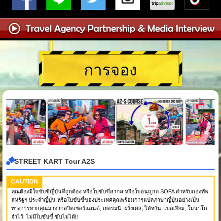
การจอง
STREET KART Tour A2S
CAUTION
คุณต้องมีใบขับขี่ญี่ปุ่นที่ถูกต้อง หรือใบขับขี่สากล หรือใบอนุญาต SOFA สำหรับกองทัพ
สหรัฐฯ ประจำญี่ปุ่น หรือใบขับขี่ของประเทศคุณพร้อมการแปลภาษาญี่ปุ่นอย่างเป็น
ทางการหากคุณมาจากสวิตเซอร์แลนด์, เยอรมนี, ฝรั่งเศส, ไต้หวัน, เบลเยียม, โมนาโก
จำไว้! ไม่มีใบขับขี่ ขับไม่ได้!!