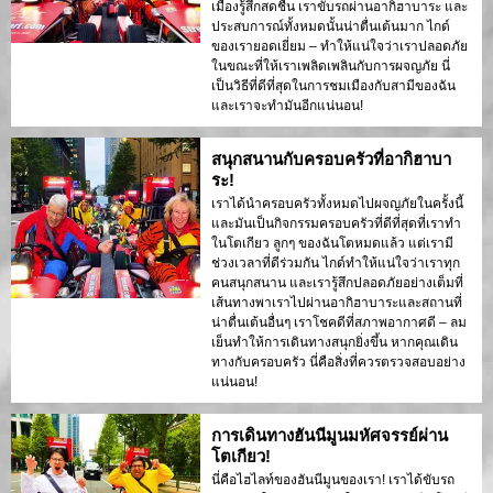
เมืองรู้สึกสดชื่น เราขับรถผ่านอากิฮาบาระ และ
ประสบการณ์ทั้งหมดนั้นน่าตื่นเต้นมาก ไกด์
ของเรายอดเยี่ยม – ทำให้แน่ใจว่าเราปลอดภัย
ในขณะที่ให้เราเพลิดเพลินกับการผจญภัย นี่
เป็นวิธีที่ดีที่สุดในการชมเมืองกับสามีของฉัน
และเราจะทำมันอีกแน่นอน!
สนุกสนานกับครอบครัวที่อากิฮาบา
ระ!
เราได้นำครอบครัวทั้งหมดไปผจญภัยในครั้งนี้
และมันเป็นกิจกรรมครอบครัวที่ดีที่สุดที่เราทำ
ในโตเกียว ลูกๆ ของฉันโตหมดแล้ว แต่เรามี
ช่วงเวลาที่ดีร่วมกัน ไกด์ทำให้แน่ใจว่าเราทุก
คนสนุกสนาน และเรารู้สึกปลอดภัยอย่างเต็มที่
เส้นทางพาเราไปผ่านอากิฮาบาระและสถานที่
น่าตื่นเต้นอื่นๆ เราโชคดีที่สภาพอากาศดี – ลม
เย็นทำให้การเดินทางสนุกยิ่งขึ้น หากคุณเดิน
ทางกับครอบครัว นี่คือสิ่งที่ควรตรวจสอบอย่าง
แน่นอน!
การเดินทางฮันนีมูนมหัศจรรย์ผ่าน
โตเกียว!
นี่คือไฮไลท์ของฮันนีมูนของเรา! เราได้ขับรถ