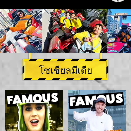
โซเชียลมีเดีย