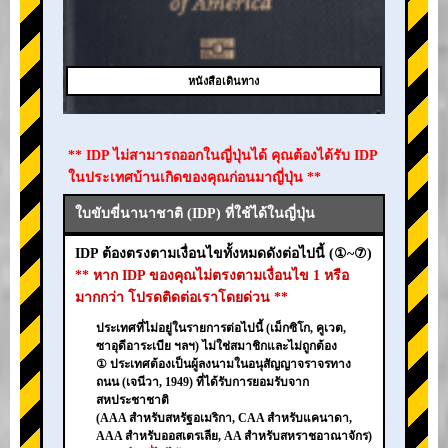
หนังสือเดินทาง
** IDP ไม่สามารถออกในญี่ปุ่นได้ คุณต้องได้รับ IDP
ในประเทศบ้านเกิดของคุณก่อนมาญี่ปุ่น **
ใบขับขี่นานาชาติ (IDP) ที่ใช้ได้ในญี่ปุ่น
IDP ต้องตรงตามเงื่อนไขทั้งหมดดังต่อไปนี้ (①~⑦)
** หาก IDP ของคุณไม่ตรงตามเงื่อนไข 1 หรือ
มากกว่า โปรดติดต่อเราโดยด่วน **
ประเทศที่ไม่อยู่ในรายการต่อไปนี้ (เม็กซิโก, คูเวต,
ซาอุดีอาระเบีย ฯลฯ) ไม่ใช่สมาชิกและไม่ถูกต้อง
① ประเทศต้องเป็นผู้ลงนามในอนุสัญญาจราจรทาง
ถนน (เจนีวา, 1949) ที่ได้รับการยอมรับจาก
สหประชาชาติ
(AAA สำหรับสหรัฐอเมริกา, CAA สำหรับแคนาดา,
AAA สำหรับออสเตรเลีย, AA สำหรับสหราชอาณาจักร)