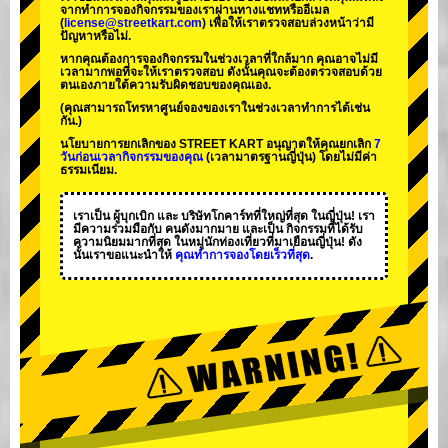
จากทำการจองกิจกรรมของเราผ่านทางแชทหรืออีเมล
(
license@streetkart.com
) เพื่อให้เราตรวจสอบล่วงหน้าว่ามี
ปัญหาหรือไม่.
หากคุณต้องการจองกิจกรรมในช่วงเวลาที่ใกล้มาก คุณอาจไม่มี
เวลามากพอที่จะให้เราตรวจสอบ ดังนั้นคุณจะต้องตรวจสอบด้วย
ตนเองภายใต้ความรับผิดชอบของคุณเอง.
(คุณสามารถโทรหาศูนย์จองของเราในช่วงเวลาทำการได้เช่น
กัน.)
นโยบายการยกเลิกของ STREET KART อนุญาตให้คุณยกเลิก
7
วันก่อนเวลากิจกรรมของคุณ
(เวลามาตรฐานญี่ปุ่น) โดยไม่มีค่า
ธรรมเนียม.
เราเป็น
ผู้บุกเบิก
และ
บริษัทโกคาร์ทที่ใหญ่ที่สุด
ในญี่ปุ่น! เรา
มีความร่วมมือกับ
คนดังมากมาย
และเป็น
กิจกรรมที่ได้รับ
ความนิยมมากที่สุด
ในหมู่นักท่องเที่ยวที่มาเยือนญี่ปุ่น! ดัง
นั้นเราขอแนะนำให้
คุณทำการจองโดยเร็วที่สุด
.