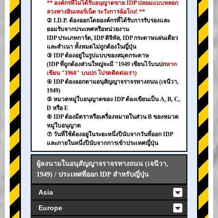
** องค์กรที่ไม่ได้รับอนุญาตขาย IDP ปลอมแบบหลอก
ลวงทางอินเทอร์เน็ต ระวังการฉ้อโกง! **
② I.D.P. ต้องออกโดยองค์กรที่ได้รับการรับรองและ
ยอมรับจากประเทศหรือหน่วยงาน
IDP ประเภทการ์ด, IDP ดิจิทัล, IDP กระดาษแผ่นเดียว
และสำเนา ทั้งหมดไม่ถูกต้องในญี่ปุ่น
③ IDP ต้องอยู่ในรูปแบบของสมุดกระดาษ
(IDP ที่ถูกต้องส่วนใหญ่จะมี "1949 เขียนไว้บนปก
หาก
เขียน "1968" บนปก โปรดติดต่อเรา)
④ IDP ต้องออกตามอนุสัญญาจราจรทางถนน (เจนีวา,
1949)
⑤ หมวดหมู่ใบอนุญาตของ IDP ต้องเขียนเป็น A, B, C,
D หรือ E
⑥ IDP ต้องมีตราหรือเครื่องหมายในส่วน B ของหมวด
หมู่ใบอนุญาต
⑦ วันที่ใช้ต้องอยู่ในระยะหนึ่งปีนับจากวันที่ออก IDP
และภายในหนึ่งปีนับจากการเข้าประเทศญี่ปุ่น
ผู้ลงนามในอนุสัญญาจราจรทางถนน (เจนีวา,
1949) / ประเทศที่ออก IDP สำหรับญี่ปุ่น
Asia
Europe