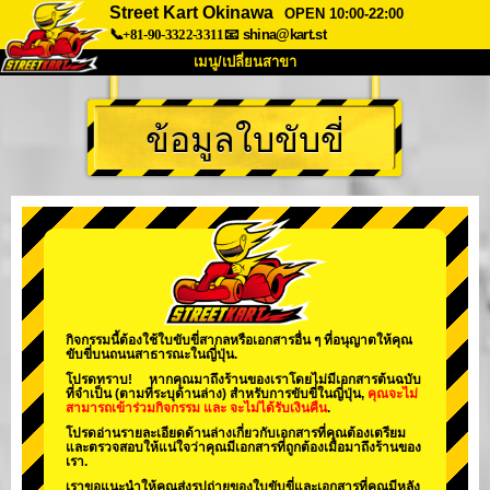
Street Kart Okinawa
OPEN 10:00-22:00
📞+81-90-3322-3311
📧
shina@kart.st
เมนู/เปลี่ยนสาขา
หน้าแรก
ข้อมูลใบขับขี่
เกี่ยวกับ
สเปค
ราคา
การเข้าถึง
เสียงจากผู้ใช้
คำถามที่พบบ่อย
บริษัท
การจอง
เปลี่ยนสาขา
Tokyo Shinagawa
Tokyo Akihabara#1
Tokyo Akihabara#2
Tokyo Shibuya
กิจกรรมนี้ต้องใช้ใบขับขี่สากลหรือเอกสารอื่น ๆ ที่อนุญาตให้คุณ
ขับขี่บนถนนสาธารณะในญี่ปุ่น.
Tokyo Shibuya Annex
Tokyo Bay
โปรดทราบ! หากคุณมาถึงร้านของเราโดยไม่มีเอกสารต้นฉบับ
ที่จำเป็น (ตามที่ระบุด้านล่าง) สำหรับการขับขี่ในญี่ปุ่น,
คุณจะไม่
Tokyo Asakusa
Osaka
สามารถเข้าร่วมกิจกรรม
และ
จะไม่ได้รับเงินคืน
.
โปรดอ่านรายละเอียดด้านล่างเกี่ยวกับเอกสารที่คุณต้องเตรียม
Okinawa
และตรวจสอบให้แน่ใจว่าคุณมีเอกสารที่ถูกต้องเมื่อมาถึงร้านของ
เรา.
เราขอแนะนำให้คุณส่งรูปถ่ายของใบขับขี่และเอกสารที่คุณมีหลัง