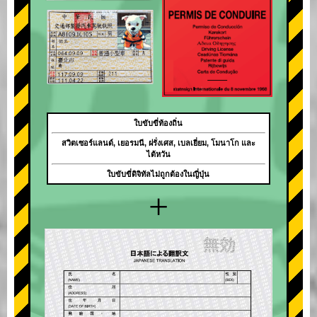
ใบขับขี่ท้องถิ่น
สวิตเซอร์แลนด์, เยอรมนี, ฝรั่งเศส, เบลเยี่ยม, โมนาโก และ
ไต้หวัน
ใบขับขี่ดิจิทัลไม่ถูกต้องในญี่ปุ่น
+