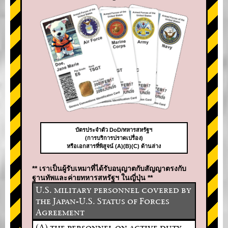
บัตรประจำตัว DoD/ทหารสหรัฐฯ
(การบริการปราดเปรื่อง)
หรือเอกสารที่พิสูจน์ (A)(B)(C) ด้านล่าง
** เราเป็นผู้รับเหมาที่ได้รับอนุญาตกับสัญญาตรงกับ
ฐานทัพและค่ายทหารสหรัฐฯ ในญี่ปุ่น **
U.S. military personnel covered by
the Japan-U.S. Status of Forces
Agreement
(A) the personnel on active duty