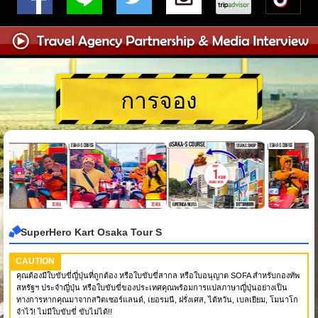
การจอง
SuperHero Kart Osaka Tour S
CAUTION
คุณต้องมีใบขับขี่ญี่ปุ่นที่ถูกต้อง หรือใบขับขี่สากล หรือใบอนุญาต SOFA สำหรับกองทัพ
สหรัฐฯ ประจำญี่ปุ่น หรือใบขับขี่ของประเทศคุณพร้อมการแปลภาษาญี่ปุ่นอย่างเป็น
ทางการหากคุณมาจากสวิตเซอร์แลนด์, เยอรมนี, ฝรั่งเศส, ไต้หวัน, เบลเยียม, โมนาโก
จำไว้! ไม่มีใบขับขี่ ขับไม่ได้!!