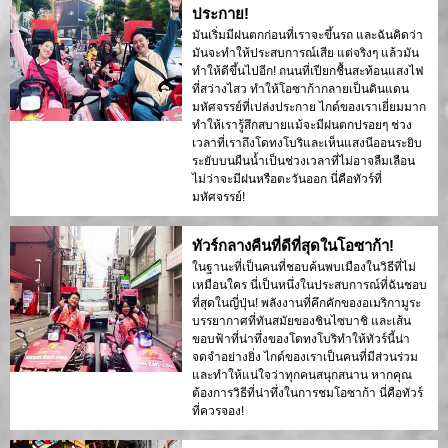
ประกาย!
มันเริ่มมีฝนตกก่อนที่เราจะขึ้นรถ และฉันคิดว่า
มันจะทำให้ประสบการณ์เสีย แต่จริงๆ แล้วมัน
ทำให้ดีขึ้นไปอีก! ถนนที่เปียกชื้นสะท้อนแสงไฟ
ที่สว่างไสว ทำให้โอซาก้ากลายเป็นดินแดน
มหัศจรรย์ที่เปล่งประกาย ไกด์ของเราเยี่ยมมาก
ทำให้เรารู้สึกสบายแม้จะมีฝนตกปรอยๆ ช่วง
เวลาที่เราถึงโดทงโบริและเห็นแสงนีออนระยิบ
ระยับบนผืนน้ำเป็นช่วงเวลาที่ไม่อาจลืมเลือน
ไม่ว่าจะมีฝนหรือตะวันออก นี่คือทัวร์ที่
มหัศจรรย์!
ทัวร์กลางคืนที่ดีที่สุดในโอซาก้า!
ในฐานะที่เป็นคนที่ชอบค้นพบเมืองในวิธีที่ไม่
เหมือนใคร นี่เป็นหนึ่งในประสบการณ์ที่ฉันชอบ
ที่สุดในญี่ปุ่น! พลังงานที่คึกคักของอเมริกามูระ
บรรยากาศที่ทันสมัยของชินไซบาชิ และเส้น
ขอบฟ้าที่น่าทึ่งของโดทงโบริทำให้ทัวร์นี้น่า
จดจำอย่างยิ่ง ไกด์ของเราเป็นคนที่มีส่วนร่วม
และทำให้แน่ใจว่าทุกคนสนุกสนาน หากคุณ
ต้องการวิธีที่น่าทึ่งในการชมโอซาก้า นี่คือทัวร์
ที่ควรจอง!