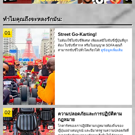
ทำไมคุณถึงจะหลงรักมัน:
01
Street Go-Karting!
ไม่ต้องใช้ใบขับขี่พิเศษ! เพียงแค่มีใบขับขี่ญี่ปุ่นที่ถูก
ต้อง ใบขับขี่สากล หรือใบอนุญาต SOFA คุณก็
สามารถขับขี่ไปทั่วโตเกียวได้!
ดูข้อมูลเพิ่มเติม
02
ความปลอดภัยและการปฏิบัติตาม
กฎหมาย
โกคาร์ทของเราปฏิบัติตามกฎหมายท้องถิ่นของ
ญี่ปุ่นอย่างสมบูรณ์ และมีมาตรฐานความปลอดภัยที่