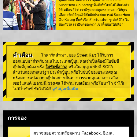
คุณจะบอกได้อย่างไรว่าคุณมี 'ประสบการณ์
SuperHero Go-Karting' ที่แท้จริงโดยไม่ได้แต่งตัว
ให้เหมือนฮีโร่! เรามีชุดคอสตูมหลากหลายให้คุณ
เลือก เพื่อให้คุณได้สัมผัสประสบการณ์ SuperHero
Go-Karting ที่แท้จริง! สำหรับแฟนๆ ซูเปอร์ฮีโร่ ไม่
ต้องกังวล เรามีชุดของพวกเขาทั้งหมดให้เลือก!
คำเตือน
โกคาร์ทสำเพาะของ Street Kart ได้รับการ
ออกแบบมาสำหรับถนนในประเทศญี่ปุ่น คุณจำเป็นต้องมีใบขับขี่
ญี่ปุ่นที่ถูกต้อง หรือ
ใบขับขี่สากล
หรือใบอนุญาตขับขี่ SOFA
สำหรับกองทัพสหรัฐฯ ประจำญี่ปุ่น หรือใบขับขี่ของประเทศคุณ
พร้อมการแปลภาษาญี่ปุ่นอย่างเป็นทางการหากคุณมาจาก สวิต
เซอร์แลนด์ เยอรมนี ฝรั่งเศส ไต้หวัน เบลเยียม หรือโมนาโก จำไว้!
ไม่มีใบขับขี่ ขับไม่ได้!!
ดูข้อมูลเพิ่มเติม
.
การจอง
ตรวจสอบความพร้อมผ่าน Facebook, อีเมล,