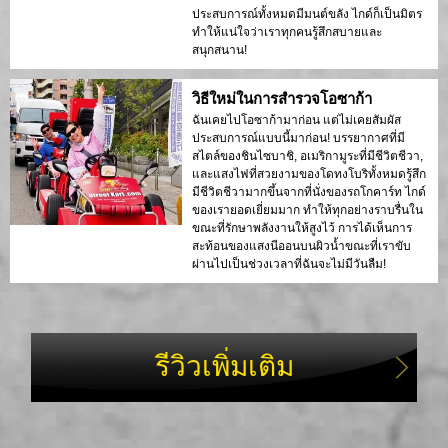
ประสบการณ์ทั้งหมดมีมนต์ขลัง ไกด์ก็เป็นมิตร
ทำให้แน่ใจว่าเราทุกคนรู้สึกสบายและ
สนุกสนาน!
วิธีใหม่ในการสำรวจโอซาก้า
ฉันเคยไปโอซาก้ามาก่อน แต่ไม่เคยสัมผัส
ประสบการณ์แบบนี้มาก่อน! บรรยากาศที่มี
สไตล์ของชินไซบาชิ, อเมริกามูระที่มีชีวิตชีวา,
และแสงไฟที่สวยงามของโดทงโบริทั้งหมดรู้สึก
มีชีวิตชีวามากขึ้นจากที่นั่งของรถโกคาร์ท ไกด์
ของเรายอดเยี่ยมมาก ทำให้ทุกอย่างราบรื่นใน
ขณะที่รักษาพลังงานให้สูงไว้ การได้เห็นการ
สะท้อนของแสงนีออนบนผิวน้ำขณะที่เราขับ
ผ่านไปเป็นช่วงเวลาที่ฉันจะไม่มีวันลืม!
รีวิวเพิ่มเติม