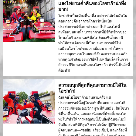
แสงไฟยามค่ำคืนของโอซาก้าน่าทึ่ง
มาก!
โอซาก้าเป็นเมืองที่น่าทึ่ง แต่การได้เห็นมันใน
ตอนกลางคืนจากรถโกคาร์ทนั้นเป็น
ประสบการณ์ที่แตกต่างออกไป! แสงไฟที่
สะท้อนบนแม่น้ำ บรรยากาศที่มีชีวิตชีวาของ
โดตงโบริ และถนนที่มีสไตล์ของชินไซบาชิ
ทำให้การเดินทางนี้เป็นประสบการณ์ที่ไม่
เหมือนใคร ไกด์ของเราเยี่ยมมาก ทำให้ทุก
อย่างสนุกสนานในขณะที่ยังคงความปลอดภัย
หากคุณกำลังมองหาวิธีที่ไม่เหมือนใครในการ
สำรวจชีวิตกลางคืนของโอซาก้า ทัวร์นี้เป็นสิ่งที่
ต้องทำ!
ความสนุกที่สุดที่คุณสามารถมีได้ใน
โอซาก้า!
ฉันเคยไปโอซาก้ามาหลายครั้ง แต่
ประสบการณ์นี้อยู่ในระดับที่แตกต่างออกไป!
การรวมกันของอเมริกามูระที่ทันสมัย, ชินไซบา
ชิที่น่าตื่นเต้น, และแสงนีออนที่บ้าคลั่งของโด
ทงโบริทำให้การผจญภัยนี้เป็นสิ่งที่ฉันจะไม่มี
วันลืม ส่วนที่ดีที่สุด? การได้เห็นปฏิกิริยาของ
ผู้คนบนถนน—รอยยิ้ม, เสียงเชียร์, และกล้องที่
กำลังถ่ายรูป! ไกด์ของเราแน่ใจว่าเรามีความ