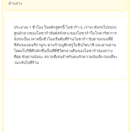
ด้านล่าง
ประมาณ 1 ชั่วโมง ในหลักสูตรนี้ โอซาก้า-S, เราจะขับรถไปรอบๆ
ศูนย์กลางของโอซาก้าสัมผัสจังหวะของโอซาก้าในโกคาร์ท! การ
นั่งรถเป็นเวลาหนึ่งชั่วโมงเริ่มต้นที่ร้านโอซาก้า ขับผ่านถนนที่มี
สีสันของอเมริกามูระ ผ่านร้านบูติกหรูในชินไซบาชิ และผ่านย่าน
โดตงโบริที่คึกคักซึ่งเป็นที่ที่ชีวิตกลางคืนของโอซาก้าส่องสว่าง
ที่สุด ขับผ่านนัมบะ สถานที่เล่นสำหรับคนรักความบันเทิง ก่อนที่จะ
วนกลับไปที่ร้าน