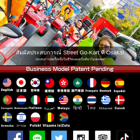
บริษัท
การจอง
เปลี่ยนสาขา
Tokyo Shinagawa
Tokyo Akihabara#1
Tokyo Akihabara#2
Tokyo Shibuya
Tokyo Shibuya Annex
Tokyo Bay
สัมผัสประสบการณ์ Street Go-Kart ที่ Osaka!
Tokyo Asakusa
Osaka
ประสบการณ์ครั้งหนึ่งในชีวิตและครั้งเดียวไม่เคยพอ!
Okinawa