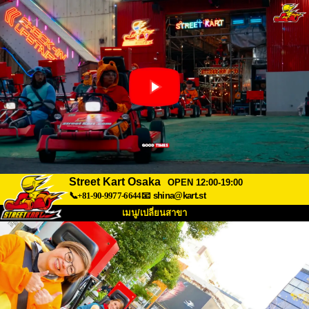
Street Kart Osaka
OPEN 12:00-19:00
📞+81-90-9977-6644
📧
shina@kart.st
เมนู/เปลี่ยนสาขา
หน้าแรก
เกี่ยวกับ
สเปค
ราคา
การเข้าถึง
เสียงจากผู้ใช้
คำถามที่พบบ่อย