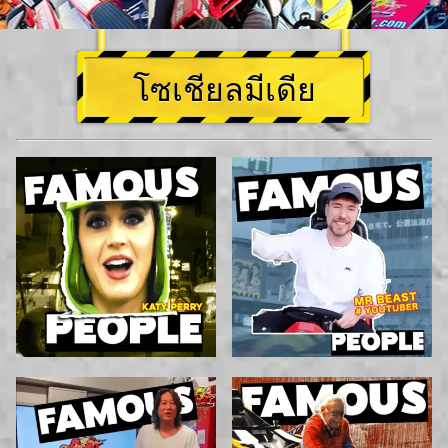
โซเชียลมีเดีย