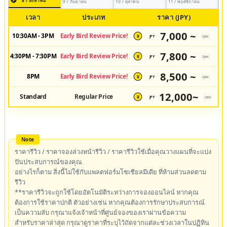
8 / สิงหาคม
9 / กันยายน
10 / ตุลาคม
11 / พฤศจิกายน
เวลา
ประเภท
ราคา (JPY)
7,000 ~
10:30AM - 3PM
Early Bird Review Price!
JPY
/pax
¥
7,800 ~
4:30PM - 7:30PM
Early Bird Review Price!
JPY
/pax
¥
8,500 ~
8PM
Early Bird Review Price!
JPY
/pax
¥
12,000~
Standard
Regular Price
JPY
/pax
¥
ราคารีวิว / ราคาจองล่วงหน้ารีวิว / ราคารีวิวใช้เมื่อคุณวางแผนที่จะแบ่ง
ปันประสบการณ์ของคุณ
อย่างไรก็ตาม สิ่งนี้ไม่ใช้กับแพลตฟอร์มโซเชียลมีเดีย ที่ห้ามส่วนลดตาม
รีวิว
**ราคารีวิวจะถูกใช้โดยอัตโนมัติระหว่างการจองออนไลน์ หากคุณ
ต้องการใช้ราคาปกติ ตัวอย่างเช่น หากคุณต้องการรักษาประสบการณ์
เป็นความลับ กรุณาแจ้งเจ้าหน้าที่ศูนย์จองของเราผ่านข้อความ
สำหรับราคาล่าสุด กรุณาดูราคาที่ระบุไว้ถัดจากแต่ละช่วงเวลาในปฏิทิน