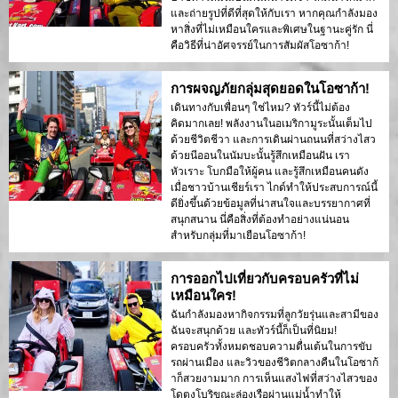
และถ่ายรูปที่ดีที่สุดให้กับเรา หากคุณกำลังมอง
หาสิ่งที่ไม่เหมือนใครและพิเศษในฐานะคู่รัก นี่
คือวิธีที่น่าอัศจรรย์ในการสัมผัสโอซาก้า!
การผจญภัยกลุ่มสุดยอดในโอซาก้า!
เดินทางกับเพื่อนๆ ใช่ไหม? ทัวร์นี้ไม่ต้อง
คิดมากเลย! พลังงานในอเมริกามูระนั้นเต็มไป
ด้วยชีวิตชีวา และการเดินผ่านถนนที่สว่างไสว
ด้วยนีออนในนัมบะนั้นรู้สึกเหมือนฝัน เรา
หัวเราะ โบกมือให้ผู้คน และรู้สึกเหมือนคนดัง
เมื่อชาวบ้านเชียร์เรา ไกด์ทำให้ประสบการณ์นี้
ดียิ่งขึ้นด้วยข้อมูลที่น่าสนใจและบรรยากาศที่
สนุกสนาน นี่คือสิ่งที่ต้องทำอย่างแน่นอน
สำหรับกลุ่มที่มาเยือนโอซาก้า!
การออกไปเที่ยวกับครอบครัวที่ไม่
เหมือนใคร!
ฉันกำลังมองหากิจกรรมที่ลูกวัยรุ่นและสามีของ
ฉันจะสนุกด้วย และทัวร์นี้ก็เป็นที่นิยม!
ครอบครัวทั้งหมดชอบความตื่นเต้นในการขับ
รถผ่านเมือง และวิวของชีวิตกลางคืนในโอซาก้
าก็สวยงามมาก การเห็นแสงไฟที่สว่างไสวของ
โดตงโบริขณะล่องเรือผ่านแม่น้ำทำให้