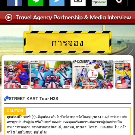
การจอง
STREET KART Tour H2S
CAUTION
คุณต้องมีใบขับขี่ญี่ปุ่นที่ถูกต้อง หรือใบขับขี่สากล หรือใบอนุญาต SOFA สำหรับกองทัพ
สหรัฐฯ ประจำญี่ปุ่น หรือใบขับขี่ของประเทศคุณพร้อมการแปลภาษาญี่ปุ่นอย่างเป็น
ทางการหากคุณมาจากสวิตเซอร์แลนด์, เยอรมนี, ฝรั่งเศส, ไต้หวัน, เบลเยียม, โมนาโก
จำไว้! ไม่มีใบขับขี่ ขับไม่ได้!!