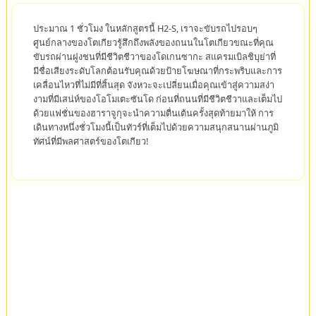
ประมาณ 1 ชั่วโมง ในหลักสูตรนี้ H2-S, เราจะขับรถไปรอบๆ
ศูนย์กลางของโตเกียวรู้สึกถึงพลังของถนนในโตเกียวขณะที่คุณ
ขับรถผ่านฝูงชนที่มีชีวิตชีวาของโดเกนซากะ สแครมเบิลชิบุย่าที่
มีชื่อเสียงระดับโลกต้อนรับคุณด้วยป้ายโฆษณาที่กระพริบและการ
เคลื่อนไหวที่ไม่มีที่สิ้นสุด จังหวะจะเปลี่ยนเมื่อคุณเข้าสู่ความสง่า
งามที่มีเสน่ห์ของโอโมเตะซันโด ก่อนที่ถนนที่มีชีวิตชีวาและเต็มไป
ด้วยแฟชั่นของฮาราจูกุจะนำความตื่นเต้นครั้งสุดท้ายมาให้ การ
เดินทางหนึ่งชั่วโมงนี้เป็นทัวร์ที่เต็มไปด้วยความสนุกสนานผ่านภูมิ
ทัศน์ที่มีพลศาสตร์ของโตเกียว!