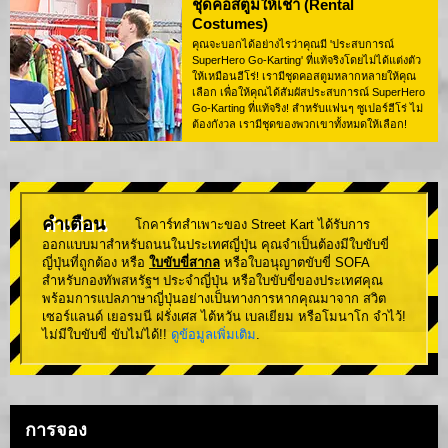
ชุดคอสตูมให้เช่า (Rental
Costumes)
คุณจะบอกได้อย่างไรว่าคุณมี 'ประสบการณ์
SuperHero Go-Karting' ที่แท้จริงโดยไม่ได้แต่งตัว
ให้เหมือนฮีโร่! เรามีชุดคอสตูมหลากหลายให้คุณ
เลือก เพื่อให้คุณได้สัมผัสประสบการณ์ SuperHero
Go-Karting ที่แท้จริง! สำหรับแฟนๆ ซูเปอร์ฮีโร่ ไม่
ต้องกังวล เรามีชุดของพวกเขาทั้งหมดให้เลือก!
คำเตือน
โกคาร์ทสำเพาะของ Street Kart ได้รับการ
ออกแบบมาสำหรับถนนในประเทศญี่ปุ่น คุณจำเป็นต้องมีใบขับขี่
ญี่ปุ่นที่ถูกต้อง หรือ
ใบขับขี่สากล
หรือใบอนุญาตขับขี่ SOFA
สำหรับกองทัพสหรัฐฯ ประจำญี่ปุ่น หรือใบขับขี่ของประเทศคุณ
พร้อมการแปลภาษาญี่ปุ่นอย่างเป็นทางการหากคุณมาจาก สวิต
เซอร์แลนด์ เยอรมนี ฝรั่งเศส ไต้หวัน เบลเยียม หรือโมนาโก จำไว้!
ไม่มีใบขับขี่ ขับไม่ได้!!
ดูข้อมูลเพิ่มเติม
.
การจอง