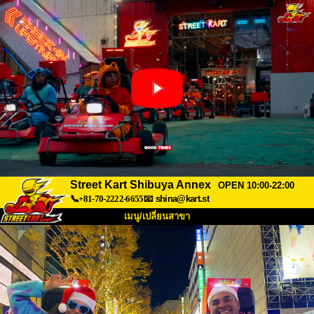
Street Kart Shibuya Annex
OPEN 10:00-22:00
📞+81-70-2222-6655
📧
shina@kart.st
เมนู/เปลี่ยนสาขา
หน้าแรก
เกี่ยวกับ
สเปค
ราคา
การเข้าถึง
เสียงจากผู้ใช้
คำถามที่พบบ่อย