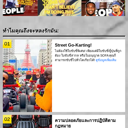
ทำไมคุณถึงจะหลงรักมัน:
01
Street Go-Karting!
ไม่ต้องใช้ใบขับขี่พิเศษ! เพียงแค่มีใบขับขี่ญี่ปุ่นที่ถูก
ต้อง ใบขับขี่สากล หรือใบอนุญาต SOFA คุณก็
สามารถขับขี่ไปทั่วโตเกียวได้!
ดูข้อมูลเพิ่มเติม
02
ความปลอดภัยและการปฏิบัติตาม
กฎหมาย