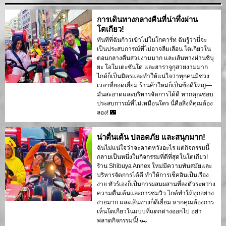
การเดินทางกลางคืนที่น่าทึ่งผ่าน
โตเกียว!
ทันทีที่ฉันก้าวเข้าไปในโกคาร์ท ฉันรู้ว่านี่จะ
เป็นประสบการณ์ที่ไม่อาจลืมเลือน โตเกียวใน
ตอนกลางคืนสวยงามมาก และเส้นทางผ่านชิบุ
ยะ โอโมเตะซันโด และฮาราจูกุสวยงามมาก
ไกด์ก็เป็นมิตรและทำให้แน่ใจว่าทุกคนมีช่วง
เวลาที่ยอดเยี่ยม ร้านค้าใหม่ก็เป็นข้อดีใหญ่—
มันสะอาดและบริหารจัดการได้ดี หากคุณชอบ
ประสบการณ์ที่ไม่เหมือนใคร นี่คือสิ่งที่คุณต้อง
ลอง! 🌃
น่าตื่นเต้น ปลอดภัย และสนุกมาก!
ฉันไม่แน่ใจว่าจะคาดหวังอะไร แต่กิจกรรมนี้
กลายเป็นหนึ่งในกิจกรรมที่ดีที่สุดในโตเกียว!
ร้าน Shibuya Annex ใหม่มีความทันสมัยและ
บริหารจัดการได้ดี ทำให้การเช็คอินเป็นเรื่อง
ง่าย ทัวร์เองก็เป็นการผสมผสานที่ลงตัวระหว่าง
ความตื่นเต้นและการชมวิว ไกด์ทำให้ทุกอย่าง
ง่ายมาก และเส้นทางก็ดีเยี่ยม หากคุณต้องการ
เห็นโตเกียวในแบบที่แตกต่างออกไป อย่า
พลาดกิจกรรมนี้! 🏎️