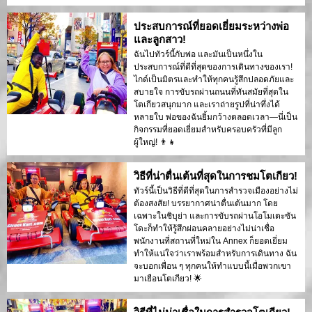
ประสบการณ์ที่ยอดเยี่ยมระหว่างพ่อ
และลูกสาว!
ฉันไปทัวร์นี้กับพ่อ และมันเป็นหนึ่งใน
ประสบการณ์ที่ดีที่สุดของการเดินทางของเรา!
ไกด์เป็นมิตรและทำให้ทุกคนรู้สึกปลอดภัยและ
สบายใจ การขับรถผ่านถนนที่ทันสมัยที่สุดใน
โตเกียวสนุกมาก และเราถ่ายรูปที่น่าทึ่งได้
หลายใบ พ่อของฉันยิ้มกว้างตลอดเวลา—นี่เป็น
กิจกรรมที่ยอดเยี่ยมสำหรับครอบครัวที่มีลูก
ผู้ใหญ่! 👨‍👧
วิธีที่น่าตื่นเต้นที่สุดในการชมโตเกียว!
ทัวร์นี้เป็นวิธีที่ดีที่สุดในการสำรวจเมืองอย่างไม่
ต้องสงสัย! บรรยากาศน่าตื่นเต้นมาก โดย
เฉพาะในชิบุย่า และการขับรถผ่านโอโมเตะซัน
โดะก็ทำให้รู้สึกผ่อนคลายอย่างไม่น่าเชื่อ
พนักงานที่สถานที่ใหม่ใน Annex ก็ยอดเยี่ยม
ทำให้แน่ใจว่าเราพร้อมสำหรับการเดินทาง ฉัน
จะบอกเพื่อน ๆ ทุกคนให้ทำแบบนี้เมื่อพวกเขา
มาเยือนโตเกียว! 🌟