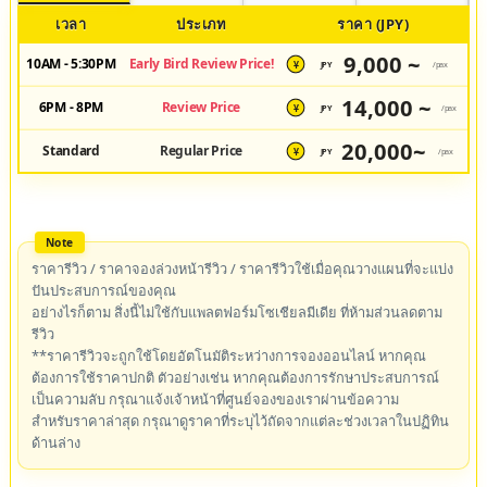
เวลา
ประเภท
ราคา (JPY)
9,000 ~
10AM - 5:30PM
Early Bird Review Price!
JPY
/pax
¥
14,000 ~
6PM - 8PM
Review Price
JPY
/pax
¥
20,000~
Standard
Regular Price
JPY
/pax
¥
ราคารีวิว / ราคาจองล่วงหน้ารีวิว / ราคารีวิวใช้เมื่อคุณวางแผนที่จะแบ่ง
ปันประสบการณ์ของคุณ
อย่างไรก็ตาม สิ่งนี้ไม่ใช้กับแพลตฟอร์มโซเชียลมีเดีย ที่ห้ามส่วนลดตาม
รีวิว
**ราคารีวิวจะถูกใช้โดยอัตโนมัติระหว่างการจองออนไลน์ หากคุณ
ต้องการใช้ราคาปกติ ตัวอย่างเช่น หากคุณต้องการรักษาประสบการณ์
เป็นความลับ กรุณาแจ้งเจ้าหน้าที่ศูนย์จองของเราผ่านข้อความ
สำหรับราคาล่าสุด กรุณาดูราคาที่ระบุไว้ถัดจากแต่ละช่วงเวลาในปฏิทิน
ด้านล่าง