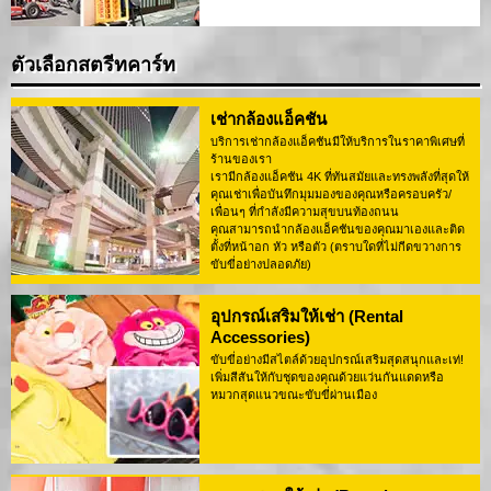
ตัวเลือกสตรีทคาร์ท
เช่ากล้องแอ็คชัน
บริการเช่ากล้องแอ็คชันมีให้บริการในราคาพิเศษที่
ร้านของเรา
เรามีกล้องแอ็คชัน 4K ที่ทันสมัยและทรงพลังที่สุดให้
คุณเช่าเพื่อบันทึกมุมมองของคุณหรือครอบครัว/
เพื่อนๆ ที่กำลังมีความสุขบนท้องถนน
คุณสามารถนำกล้องแอ็คชันของคุณมาเองและติด
ตั้งที่หน้าอก หัว หรือตัว (ตราบใดที่ไม่กีดขวางการ
ขับขี่อย่างปลอดภัย)
อุปกรณ์เสริมให้เช่า (Rental
Accessories)
ขับขี่อย่างมีสไตล์ด้วยอุปกรณ์เสริมสุดสนุกและเท่!
เพิ่มสีสันให้กับชุดของคุณด้วยแว่นกันแดดหรือ
หมวกสุดแนวขณะขับขี่ผ่านเมือง