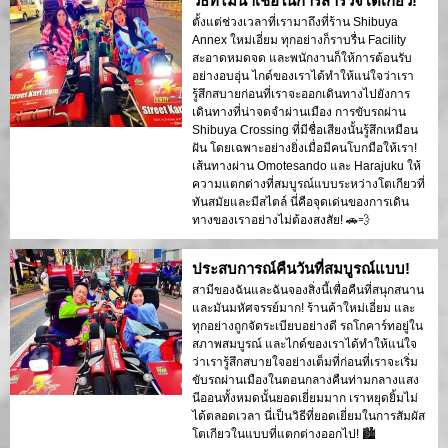
วิธีที่ไม่น่าเชื่อในการสำรวจโตเกียว!
ตั้งแต่ช่วงเวลาที่เรามาถึงที่ร้าน Shibuya
Annex ใหม่เอี่ยม ทุกอย่างก็ราบรื่น Facility
สะอาดหมดจด และพนักงานก็ให้การต้อนรับ
อย่างอบอุ่น ไกด์ของเราได้ทำให้แน่ใจว่าเรา
รู้สึกสบายก่อนที่เราจะออกเดินทางไปยังการ
เดินทางที่น่าจดจำผ่านเมือง การขับรถผ่าน
Shibuya Crossing ที่มีชื่อเสียงนั้นรู้สึกเหมือน
ฝัน โดยเฉพาะอย่างยิ่งเมื่อมีคนโบกมือให้เรา!
เส้นทางผ่าน Omotesando และ Harajuku ให้
ความแตกต่างที่สมบูรณ์แบบระหว่างโตเกียวที่
ทันสมัยและมีสไตล์ นี่คือจุดเด่นของการเดิน
ทางของเราอย่างไม่ต้องสงสัย! 🚗💨
ประสบการณ์คืนวันที่สมบูรณ์แบบ!
สามีของฉันและฉันจองสิ่งนี้เพื่อคืนที่สนุกสนาน
และมันมหัศจรรย์มาก! ร้านค้าใหม่เอี่ยม และ
ทุกอย่างถูกจัดระเบียบอย่างดี รถโกคาร์ทอยู่ใน
สภาพสมบูรณ์ และไกด์ของเราได้ทำให้แน่ใจ
ว่าเรารู้สึกสบายใจอย่างเต็มที่ก่อนที่เราจะเริ่ม
ขับรถผ่านเมืองในตอนกลางคืนท่ามกลางแสง
นีออนทั้งหมดนั้นยอดเยี่ยมมาก เราหยุดยิ้มไม่
ได้ตลอดเวลา นี่เป็นวิธีที่ยอดเยี่ยมในการสัมผัส
โตเกียวในแบบที่แตกต่างออกไป! 🏙️