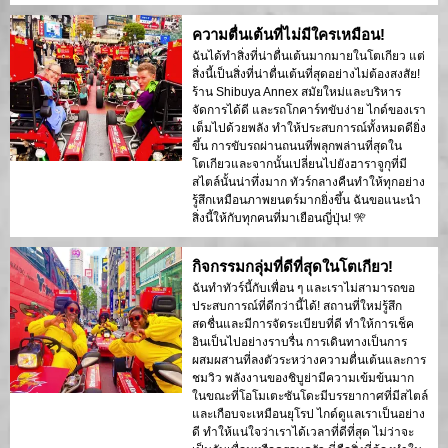
ความตื่นเต้นที่ไม่มีใครเหมือน!
ฉันได้ทำสิ่งที่น่าตื่นเต้นมากมายในโตเกียว แต่
สิ่งนี้เป็นสิ่งที่น่าตื่นเต้นที่สุดอย่างไม่ต้องสงสัย!
ร้าน Shibuya Annex สมัยใหม่และบริหาร
จัดการได้ดี และรถโกคาร์ทขับง่าย ไกด์ของเรา
เต็มไปด้วยพลัง ทำให้ประสบการณ์ทั้งหมดดียิ่ง
ขึ้น การขับรถผ่านถนนที่พลุกพล่านที่สุดใน
โตเกียวและจากนั้นเปลี่ยนไปยังฮาราจูกุที่มี
สไตล์นั้นน่าทึ่งมาก ทัวร์กลางคืนทำให้ทุกอย่าง
รู้สึกเหมือนภาพยนตร์มากยิ่งขึ้น ฉันขอแนะนำ
สิ่งนี้ให้กับทุกคนที่มาเยือนญี่ปุ่น! 🎌
กิจกรรมกลุ่มที่ดีที่สุดในโตเกียว!
ฉันทำทัวร์นี้กับเพื่อน ๆ และเราไม่สามารถขอ
ประสบการณ์ที่ดีกว่านี้ได้! สถานที่ใหม่รู้สึก
สดชื่นและมีการจัดระเบียบที่ดี ทำให้การเช็ค
อินเป็นไปอย่างราบรื่น การเดินทางเป็นการ
ผสมผสานที่ลงตัวระหว่างความตื่นเต้นและการ
ชมวิว พลังงานของชิบูย่ามีความเข้มข้นมาก
ในขณะที่โอโมเตะซันโดะมีบรรยากาศที่มีสไตล์
และเกือบจะเหมือนยุโรป ไกด์ดูแลเราเป็นอย่าง
ดี ทำให้แน่ใจว่าเราได้เวลาที่ดีที่สุด ไม่ว่าจะ