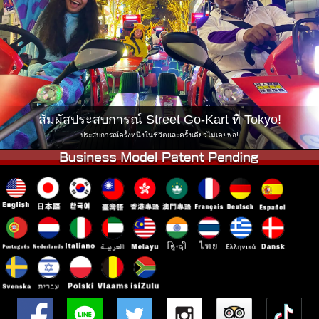
บริษัท
การจอง
เปลี่ยนสาขา
Tokyo Shinagawa
Tokyo Akihabara#1
Tokyo Akihabara#2
Tokyo Shibuya
Tokyo Shibuya Annex
Tokyo Bay
สัมผัสประสบการณ์ Street Go-Kart ที่ Tokyo!
Tokyo Asakusa
Osaka
ประสบการณ์ครั้งหนึ่งในชีวิตและครั้งเดียวไม่เคยพอ!
Okinawa